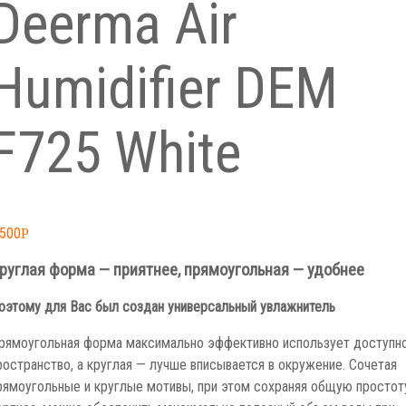
Deerma Air
Humidifier DEM
F725 White
,500
Р
руглая форма — приятнее, прямоугольная — удобнее
оэтому для Вас был создан универсальный увлажнитель
рямоугольная форма максимально эффективно использует доступн
ространство, а круглая — лучше вписывается в окружение. Сочетая
рямоугольные и круглые мотивы, при этом сохраняя общую простот