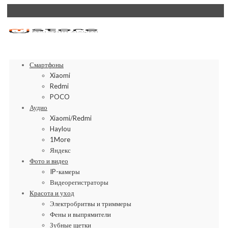
Смартфоны
Xiaomi
Redmi
POCO
Аудио
Xiaomi/Redmi
Haylou
1More
Яндекс
Фото и видео
IP-камеры
Видеорегистраторы
Красота и уход
Электробритвы и триммеры
Фены и выпрямители
Зубные щетки