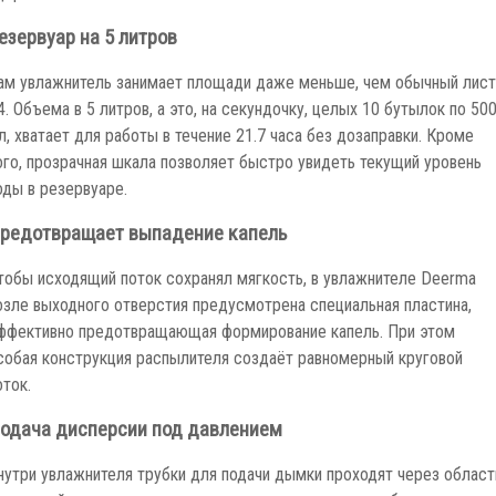
езервуар на 5 литров
ам увлажнитель занимает площади даже меньше, чем обычный лист
4. Объема в 5 литров, а это, на секундочку, целых 10 бутылок по 50
л, хватает для работы в течение 21.7 часа без дозаправки. Кроме
ого, прозрачная шкала позволяет быстро увидеть текущий уровень
оды в резервуаре.
редотвращает выпадение капель
тобы исходящий поток сохранял мягкость, в увлажнителе Deerma
озле выходного отверстия предусмотрена специальная пластина,
ффективно предотвращающая формирование капель. При этом
собая конструкция распылителя создаёт равномерный круговой
оток.
одача дисперсии под давлением
нутри увлажнителя трубки для подачи дымки проходят через област