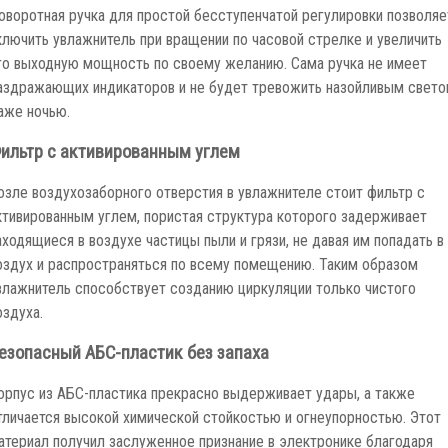
оворотная ручка для простой бесступенчатой регулировки позволяе
ключить увлажнитель при вращении по часовой стрелке и увеличить
го выходную мощность по своему желанию. Сама ручка не имеет
аздражающих индикаторов и не будет тревожить назойливым свет
аже ночью.
ильтр с активированным углем
озле воздухозаборного отверстия в увлажнителе стоит фильтр с
ктивированным углем, пористая структура которого задерживает
аходящиеся в воздухе частицы пыли и грязи, не давая им попадать в
оздух и распространяться по всему помещению. Таким образом
влажнитель способствует созданию циркуляции только чистого
оздуха.
езопасный АБС-пластик без запаха
орпус из АБС-пластика прекрасно выдерживает удары, а также
тличается высокой химической стойкостью и огнеупорностью. Этот
атериал получил заслуженное признание в электронике благодаря