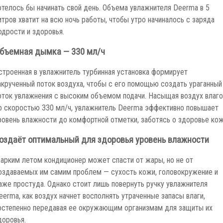
отелось бы начинать свой день. Объема увлажнителя Deerma в 5
итров хватит на всю ночь работы, чтобы утро начиналось с заряда
одрости и здоровья.
бъемная дымка — 330 мл/ч
строенная в увлажнитель турбинная установка формирует
акрученный поток воздуха, чтобы с его помощью создать ураганный
оток увлажнения с высоким объемом подачи. Насыщая воздух влаго
о скоростью 330 мл/ч, увлажнитель Deerma эффективно повышает
ровень влажности до комфортной отметки, заботясь о здоровье кож
оздаёт оптимальный для здоровья уровень влажности
арким летом кондиционер может спасти от жары, но не от
оздаваемых им самим проблем — сухость кожи, головокружение и
аже простуда. Однако стоит лишь повернуть ручку увлажнителя
eerma, как воздух начнет восполнять утраченные запасы влаги,
остепенно передавая ее окружающим организмам для защиты их
доровья.