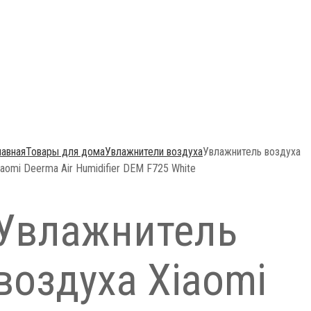
лавная
Товары для дома
Увлажнители воздуха
Увлажнитель воздуха
iaomi Deerma Air Humidifier DEM F725 White
Увлажнитель
воздуха Xiaomi