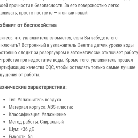
воей прочности и безопасности. За его поверхностью легко
хаживать, просто протрите — и он как новый.
збавит от беспокойства
оитесь, что увлажнитель сломается, если Вы забудете его
ыключить? Встроенный в увлажнитель Deerma датчик уровня воды
остоянно следит за резервуаром и автоматически отключает работ
стройства при недостатке воды. Кроме того, увлажнитель прошел
ертификацию качества CQC, чтобы оставлять только самые лучшие
щущения от работы.
ехнические характеристики:
Тип: Увлажнитель воздуха
Материал корпуса: ABS-пластик
Классификация: Увлажнение
Метод работы: Спиральный
Шум: <36 дБ
Емкость: 5л