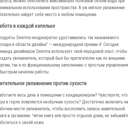
орпуса, можно обеспечить максимально полезный объем воды при
инимальном использовании пространства. А уж мягкое увлажнение
бязательно найдет себе место в любом помещении.
абота в каждой капельке
родукты Deerma неоднократно удостаивались так называемого
Оскара в области дизайна” — международной премии iF. Сегодня
оманда дизайнеров Deerma использует свой передовой опыт, чтобы
оздать увлажнитель, который был бы притягателен как по внешним
ертам, так и по функциональному наполнению с простым управление
 быстрым началом работы.
итательное увлажнение против сухости
аботаете весь день в помещении с кондиционером? Чувствуете, что
тра в горле появляется необычная сухость? Достаточно включить на
абочем месте увлажнитель, чтобы восполнить запасы живительной
лаги в организме. Читая книгу или просто отдыхая дома, не забывайт
аботиться о своей коже.