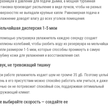
 разницей в давлении для подачи дымки, а мощная турбинная
становка производит распыление в виде пучков, чтобы на разных
оверхностях не выпадали крупные капли. Равномерная подача и
влажнение доводят влагу до всех уголков помещения.
ельчайшая дисперсия 1-5 мкм
 помощью ультразвука увлажнитель каждую секунду создает
иллионы колебаний, чтобы разбить воду из резервуара на мельчайш
апли размером 1-5 мкм, которые способны проникнуть в самую
лубину кожи для увлажнения и восстановления сил.
вук, не тревожащий тишину
ри работе увлажнитель издает шум не громче 35 дБ. Поэтому целы
ень в его присутствии можно спокойно работать или учиться, и даже
очью он не потревожит спокойный сон, поддерживая оптимальный
кружающий климат.
е выбирайте скорость — создайте ее