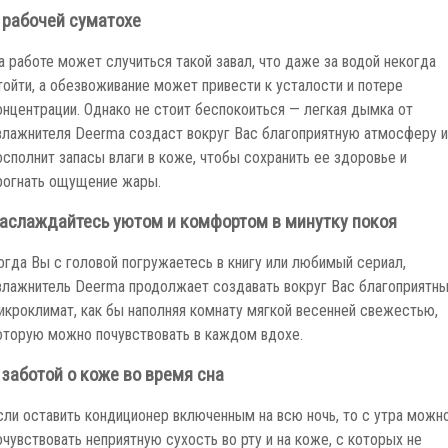
 рабочей суматохе
а работе может случиться такой завал, что даже за водой некогда
тойти, а обезвоживание может привести к усталости и потере
онцентрации. Однако не стоит беспокоиться — легкая дымка от
влажнителя Deerma создаст вокруг Вас благоприятную атмосферу и
осполнит запасы влаги в коже, чтобы сохранить ее здоровье и
рогнать ощущение жары.
аслаждайтесь уютом и комфортом в минутку покоя
огда Вы с головой погружаетесь в книгу или любимый сериал,
влажнитель Deerma продолжает создавать вокруг Вас благоприятн
икроклимат, как бы наполняя комнату мягкой весенней свежестью,
оторую можно почувствовать в каждом вдохе.
 заботой о коже во время сна
сли оставить кондиционер включенным на всю ночь, то с утра можн
очувствовать неприятную сухость во рту и на коже, с которых не