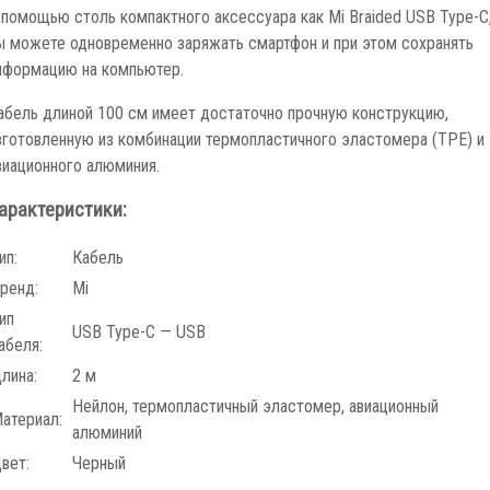
 помощью столь компактного аксессуара как Mi Braided USB Type-C
ы можете одновременно заряжать смартфон и при этом сохранять
нформацию на компьютер.
абель длиной 100 см имеет достаточно прочную конструкцию,
зготовленную из комбинации термопластичного эластомера (TPE) и
виационного алюминия.
арактеристики:
ип:
Кабель
ренд:
Mi
ип
USB Type-C — USB
абеля:
лина:
2 м
Нейлон, термопластичный эластомер, авиационный
атериал:
алюминий
вет:
Черный