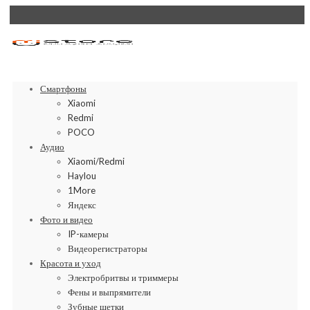
Смартфоны
Xiaomi
Redmi
POCO
Аудио
Xiaomi/Redmi
Haylou
1More
Яндекс
Фото и видео
IP-камеры
Видеорегистраторы
Красота и уход
Электробритвы и триммеры
Фены и выпрямители
Зубные щетки