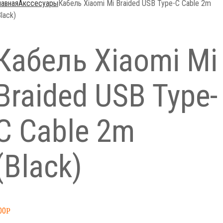
лавная
Акссесуары
Кабель Xiaomi Mi Braided USB Type-C Cable 2m
Black)
Кабель Xiaomi Mi
Braided USB Type-
C Cable 2m
(Black)
00
Р