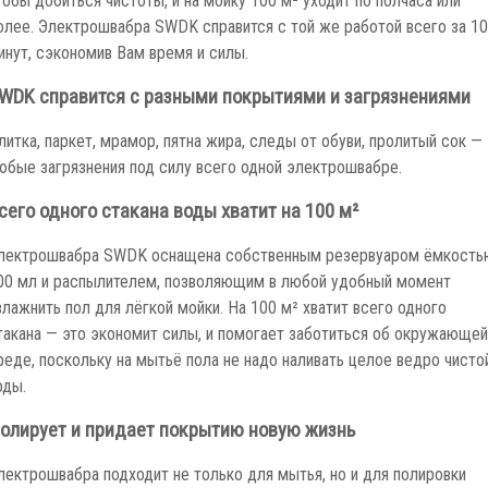
тобы добиться чистоты, и на мойку 100 м² уходит по полчаса или
олее. Электрошвабра SWDK справится с той же работой всего за 10
инут, сэкономив Вам время и силы.
WDK справится с разными покрытиями и загрязнениями
литка, паркет, мрамор, пятна жира, следы от обуви, пролитый сок —
юбые загрязнения под силу всего одной электрошвабре.
сего одного стакана воды хватит на 100 м²
лектрошвабра SWDK оснащена собственным резервуаром ёмкость
00 мл и распылителем, позволяющим в любой удобный момент
влажнить пол для лёгкой мойки. На 100 м² хватит всего одного
такана — это экономит силы, и помогает заботиться об окружающей
реде, поскольку на мытьё пола не надо наливать целое ведро чисто
оды.
олирует и придает покрытию новую жизнь
лектрошвабра подходит не только для мытья, но и для полировки