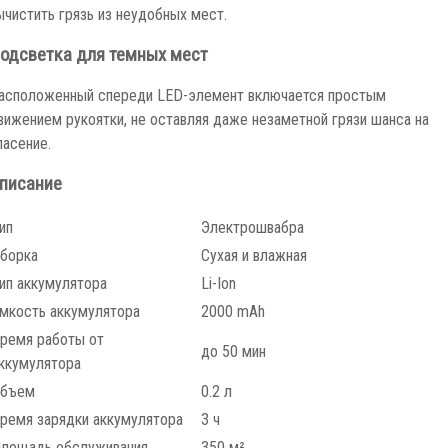
ычистить грязь из неудобных мест.
одсветка для темных мест
асположенный спереди LED-элемент включается простым
вижением рукоятки, не оставляя даже незаметной грязи шанса на
пасение.
писание
ип
Электрошвабра
борка
Сухая и влажная
ип аккумулятора
Li-Ion
мкость аккумулятора
2000 mAh
ремя работы от
до 50 мин
ккумулятора
бъем
0.2 л
ремя зарядки аккумулятора
3 ч