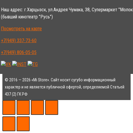
Наш адрес: г.Харцызск, ул.Андрея Чумака, 38, Супермаркет "Молок
(бывший кинотеатр "Русь")
Посмотреть на карте
+7(949) 337-73-60
+7(949) 806-05-05
© 2016 — 2026 «Mi Store». Сайт носит сугубо информационный
характер и не является публичной офертой, определяемой Статьей
437 (2) ГК РФ