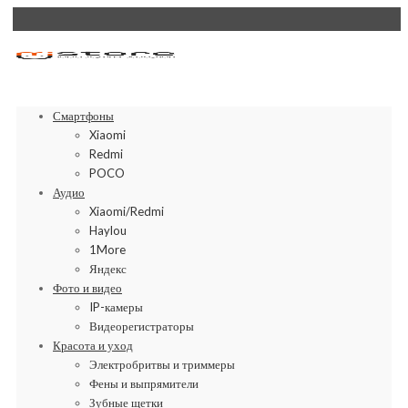
Смартфоны
Xiaomi
Redmi
POCO
Аудио
Xiaomi/Redmi
Haylou
1More
Яндекс
Фото и видео
IP-камеры
Видеорегистраторы
Красота и уход
Электробритвы и триммеры
Фены и выпрямители
Зубные щетки