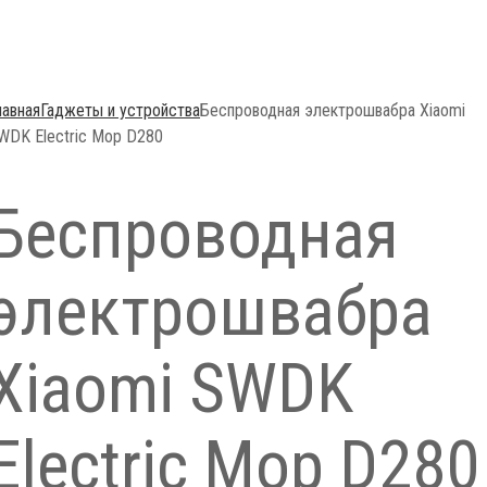
лавная
Гаджеты и устройства
Беспроводная электрошвабра Xiaomi
WDK Electric Mop D280
Беспроводная
электрошвабра
Xiaomi SWDK
Electric Mop D280