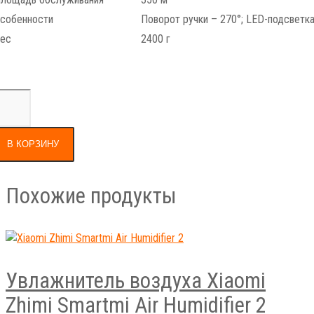
лощадь обслуживания
350 м²
собенности
Поворот ручки – 270°; LED-подсветка
ес
2400 г
В КОРЗИНУ
Похожие продукты
Увлажнитель воздуха Xiaomi
Zhimi Smartmi Air Humidifier 2