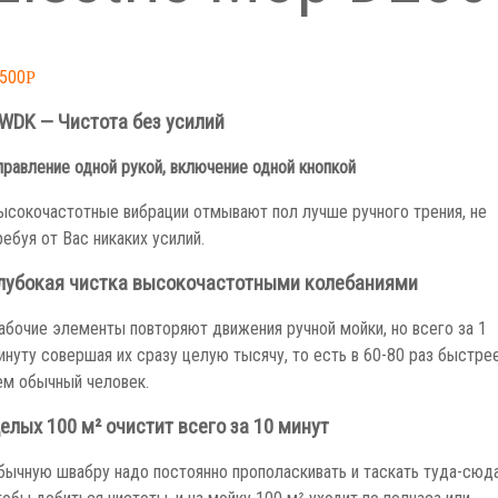
,500
Р
WDK — Чистота без усилий
правление одной рукой, включение одной кнопкой
ысокочастотные вибрации отмывают пол лучше ручного трения, не
ребуя от Вас никаких усилий.
лубокая чистка высокочастотными колебаниями
абочие элементы повторяют движения ручной мойки, но всего за 1
инуту совершая их сразу целую тысячу, то есть в 60-80 раз быстрее
ем обычный человек.
елых 100 м² очистит всего за 10 минут
бычную швабру надо постоянно прополаскивать и таскать туда-сюда