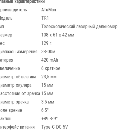
лавные характеристики
роизводитель
ATuMan
одель
TR1
ип
Телескопический лазерный дальномер
азмер
108 х 61 х 42 мм
ес
129 г.
иапазон измерения
3-800м
атарея
420 mAh
величение
6 кратное
иаметр объектива
23,5 мм
иаметр окуляра
15 мм
асстояние от зрачка
15 мм
иаметр зрачка
3,5 мм
оле зрение
6.5°
аклон
+89 -89°
нтерфейс питания
Type-C DC 5V