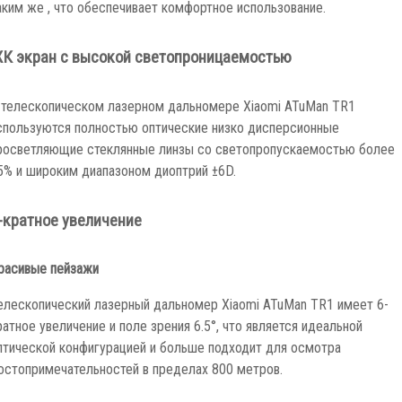
аким же , что обеспечивает комфортное использование.
К экран с высокой светопроницаемостью
 телескопическом лазерном дальномере Xiaomi ATuMan TR1
спользуются полностью оптические низко дисперсионные
росветляющие стеклянные линзы со светопропускаемостью более
5% и широким диапазоном диоптрий ±6D.
-кратное увеличение
расивые пейзажи
елескопический лазерный дальномер Xiaomi ATuMan TR1 имеет 6-
ратное увеличение и поле зрения 6.5°, что является идеальной
птической конфигурацией и больше подходит для осмотра
остопримечательностей в пределах 800 метров.