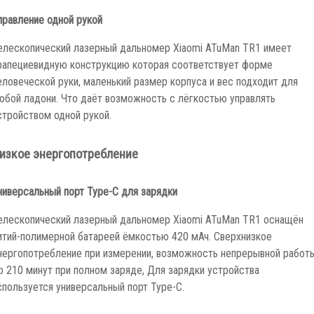
правление одной рукой
елескопический лазерный дальномер Xiaomi ATuMan TR1 имеет
рапециевидную конструкцию которая соответствует форме
еловеческой руки, маленький размер корпуса и вес подходит для
юбой ладони. Что даёт возможность с лёгкостью управлять
стройством одной рукой.
изкое энергопотребление
ниверсальный порт Type-C для зарядки
елескопический лазерный дальномер Xiaomi ATuMan TR1 оснащён
итий-полимерной батареей ёмкостью 420 мАч. Сверхнизкое
нергопотребление при измерении, возможность непрерывной работ
о 210 минут при полном заряде, Для зарядки устройства
спользуется универсальный порт Type-C.