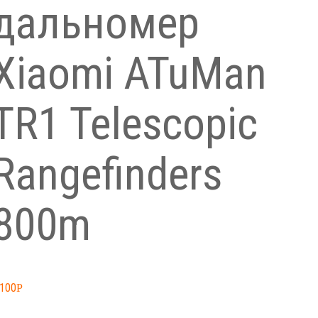
дальномер
Xiaomi ATuMan
TR1 Telescopic
Rangefinders
800m
,100
Р