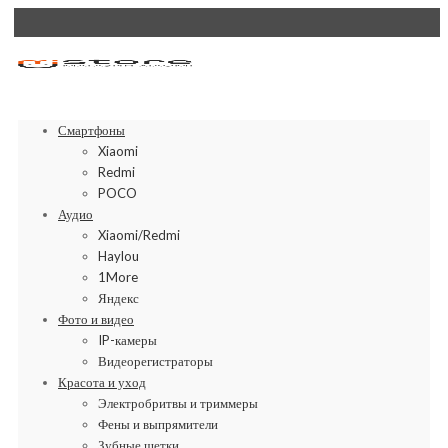
Смартфоны
Xiaomi
Redmi
POCO
Аудио
Xiaomi/Redmi
Haylou
1More
Яндекс
Фото и видео
IP-камеры
Видеорегистраторы
Красота и уход
Электробритвы и триммеры
Фены и выпрямители
Зубные щетки