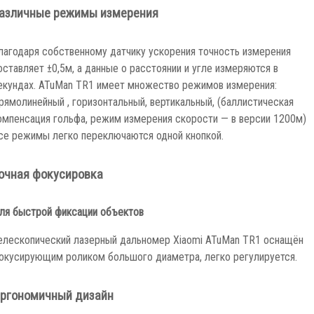
азличные режимы измерения
лагодаря собственному датчику ускорения точность измерения
оставляет ±0,5м, а данные о расстоянии и угле измеряются в
екундах. ATuMan TR1 имеет множество режимов измерения:
рямолинейный , горизонтальный, вертикальный, (баллистическая
омпенсация гольфа, режим измерения скорости — в версии 1200м)
се режимы легко переключаются одной кнопкой.
очная фокусировка
ля быстрой фиксации объектов
елескопический лазерный дальномер Xiaomi ATuMan TR1 оснащён
окусирующим роликом большого диаметра, легко регулируется.
ргономичный дизайн