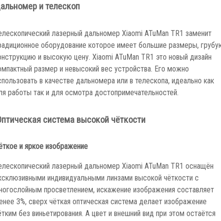
альномер и телескоп
елескопический лазерный дальномер Xiaomi ATuMan TR1 заменит
радиционное оборудование которое имеет большие размеры, грубу
онструкцию и высокую цену. Xiaomi ATuMan TR1 это новый дизайн
омпактный размер и невысокий вес устройства. Его можно
спользовать в качестве дальномера или в телескопа, идеально как
ля работы так и для осмотра достопримечательностей.
птическая система высокой чёткости
ёткое и яркое изображение
елескопический лазерный дальномер Xiaomi ATuMan TR1 оснащён
ксклюзивными индивидуальными линзами высокой чёткости с
ногослойным просветлением, искажение изображения составляет
енее 3%, сверх чёткая оптическая система делает изображение
ётким без виньетирования. А цвет и внешний вид при этом остаётся