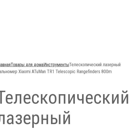
лавная
Товары для дома
Инструменты
Телескопический лазерный
альномер Xiaomi ATuMan TR1 Telescopic Rangefinders 800m
Телескопически
лазерный