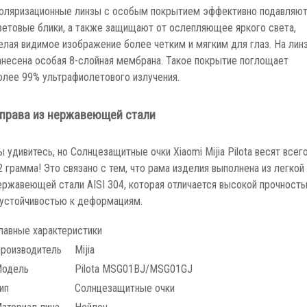
оляризационные линзы с особым покрытием эффективно подавляю
ветовые блики, а также защищают от ослепляющее яркого света,
елая видимое изображение более четким и мягким для глаз. На лин
анесена особая 8-слойная мембрана. Такое покрытие поглощает
олее 99% ультрафиолетового излучения.
права из нержавеющей стали
ы удивитесь, но Солнцезащитные очки Xiaomi Mijia Pilota весят всег
2 грамма! Это связано с тем, что рама изделия выполнена из легкой
ержавеющей стали AISI 304, которая отличается высокой прочност
 устойчивостью к деформациям.
лавные характеристики
роизводитель
Mijia
одель
Pilota MSG01BJ/MSG01GJ
ип
Солнцезащитные очки
атериал линз
Нейлон