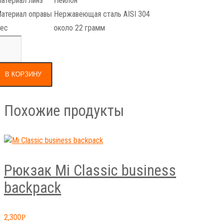
атериал оправы
Нержавеющая сталь AISI 304
ес
около 22 грамм
В КОРЗИНУ
Похожие продукты
Рюкзак Mi Classic business
backpack
2,300
Р