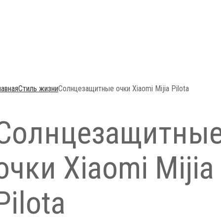
лавная
Стиль жизни
Солнцезащитные очки Xiaomi Mijia Pilota
Солнцезащитны
очки Xiaomi Mijia
Pilota