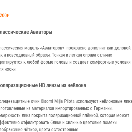
,200
Р
лассические Авиаторы
лассическая модель «Авиаторов» прекрасно дополнит как деловой,
ак и повседневный образы. Тонкая и легкая оправа отлично
даптируется к любой форме головы и создает комфортные условия
ля носки.
оляризационные HD линзы из нейлона
олнцезащитные очки Xiaomi Mijia Pilota используют нейлоновые лин
зготовленные из материалов импортированных с Германии,
оверхность линз покрыта поляризационной плёнкой, которая может
ффективно отфильтровать блики и сильные цветовые помехи.
зображение чёткое, цвета естественные.