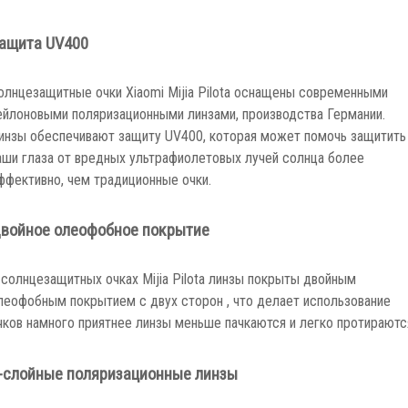
ащита UV400
олнцезащитные очки Xiaomi Mijia Pilota оснащены современными
ейлоновыми поляризационными линзами, производства Германии.
инзы обеспечивают защиту UV400, которая может помочь защитить
аши глаза от вредных ультрафиолетовых лучей солнца более
ффективно, чем традиционные очки.
войное олеофобное покрытие
 солнцезащитных очках Mijia Pilota линзы покрыты двойным
леофобным покрытием с двух сторон , что делает использование
чков намного приятнее линзы меньше пачкаются и легко протираютс
-слойные поляризационные линзы