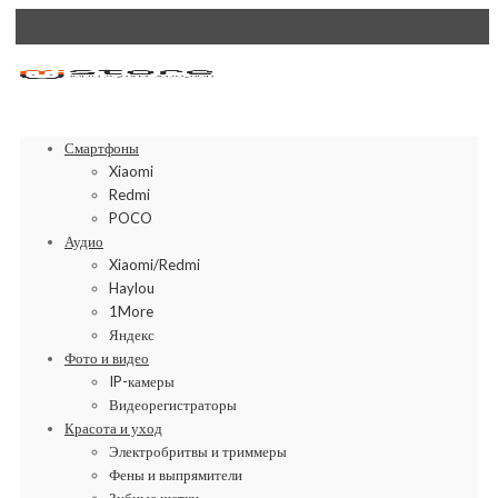
Смартфоны
Xiaomi
Redmi
POCO
Аудио
Xiaomi/Redmi
Haylou
1More
Яндекс
Фото и видео
IP-камеры
Видеорегистраторы
Красота и уход
Электробритвы и триммеры
Фены и выпрямители
Зубные щетки