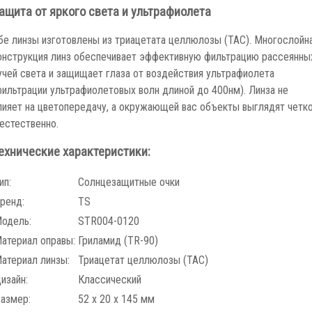
ащита от яркого света и ультрафиолета
бе линзы изготовлены из триацетата целлюлозы (TAC). Многослойн
онструкция линз обеспечивает эффективную фильтрацию рассеянны
учей света и защищает глаза от воздействия ультрафиолета
фильтрации ультрафиолетовых волн длиной до 400нм). Линза не
лияет на цветопередачу, а окружающей вас объекты выглядят четк
 естественно.
ехнические характеристики:
ип:
Солнцезащитные очки
ренд:
TS
одель:
STR004-0120
атериал оправы:
Гриламид (TR-90)
атериал линзы:
Триацетат целлюлозы (TAC)
изайн:
Классический
азмер:
52 х 20 х 145 мм