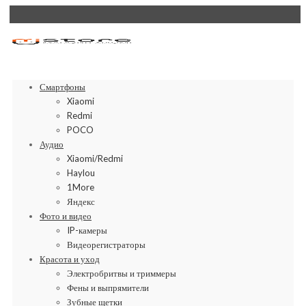
Смартфоны
Xiaomi
Redmi
POCO
Аудио
Xiaomi/Redmi
Haylou
1More
Яндекс
Фото и видео
IP-камеры
Видеорегистраторы
Красота и уход
Электробритвы и триммеры
Фены и выпрямители
Зубные щетки