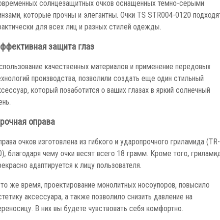
овременных солнцезащитных очков оснащенных темно-серыми
инзами, которые прочны и элегантны. Очки TS STR004-0120 подходя
рактически для всех лиц и разных стилей одежды.
ффективная защита глаз
спользование качественных материалов и применение передовых
ехнологий производства, позволили создать еще один стильный
ксессуар, который позаботится о ваших глазах в яркий солнечный
ень.
рочная оправа
права очков изготовлена из гибкого и ударопрочного гриламида (TR-
0), благодаря чему очки весят всего 18 грамм. Кроме того, грилами
рекрасно адаптируется к лицу пользователя.
 то же время, проектирование монолитных носоупоров, повысило
стетику аксессуара, а также позволило снизить давление на
ереносицу. В них вы будете чувствовать себя комфортно.