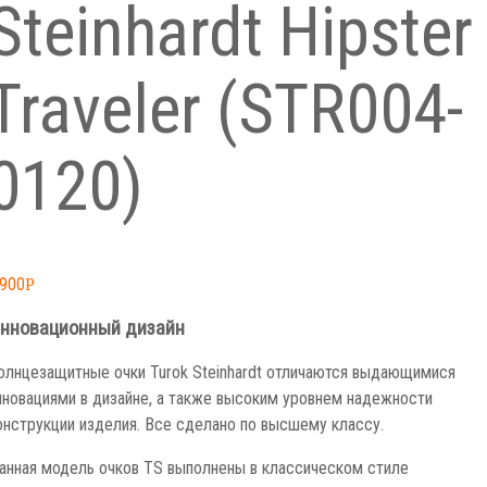
Steinhardt Hipster
Traveler (STR004-
0120)
,900
Р
нновационный дизайн
олнцезащитные очки Turok Steinhardt отличаются выдающимися
нновациями в дизайне, а также высоким уровнем надежности
онструкции изделия. Все сделано по высшему классу.
анная модель очков TS выполнены в классическом стиле