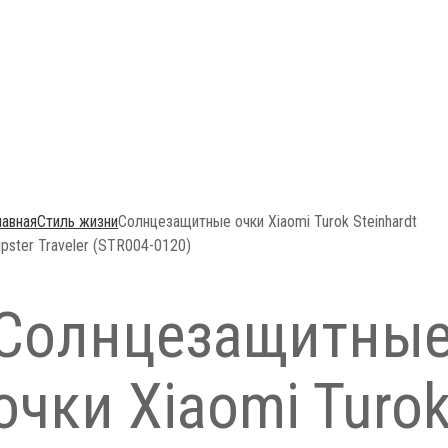
лавная
Стиль жизни
Солнцезащитные очки Xiaomi Turok Steinhardt
ipster Traveler (STR004-0120)
Солнцезащитны
очки Xiaomi Turo