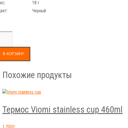
ес:
18 г
вет:
Черный
В КОРЗИНУ
Похожие продукты
Термос Viomi stainless cup 460ml
1,700
Р