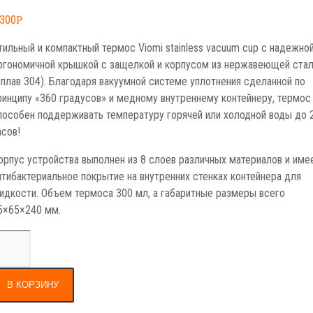
,300
Р
тильный и компактный термос Viomi stainless vacuum cup с надежно
ргономичной крышкой с защелкой и корпусом из нержавеющей ста
сплав 304). Благодаря вакуумной системе уплотнения сделанной по
ринципу «360 градусов» и медному внутреннему контейнеру, термос
пособен поддерживать температуру горячей или холодной воды до 
асов!
орпус устройства выполнен из 8 слоев различных материалов и име
нтибактериальное покрытие на внутренних стенках контейнера для
идкости. Объем термоса 300 мл, а габаритные размеры всего
5×65×240 мм.
В КОРЗИНУ