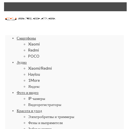
Смартфоны
Xiaomi
Redmi
POCO
Аудио
Xiaomi/Redmi
Haylou
1More
Яндекс
Фото и видео
IP-камеры
Видеорегистраторы
Красота и уход
Электробритвы и триммеры
Фены и выпрямители
Зубные щетки