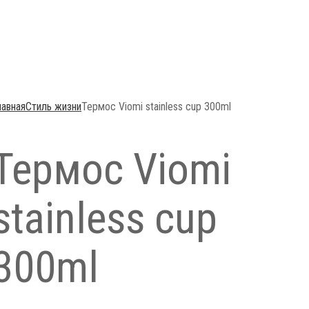
лавная
Стиль жизни
Термос Viomi stainless cup 300ml
Термос Viomi
stainless cup
300ml