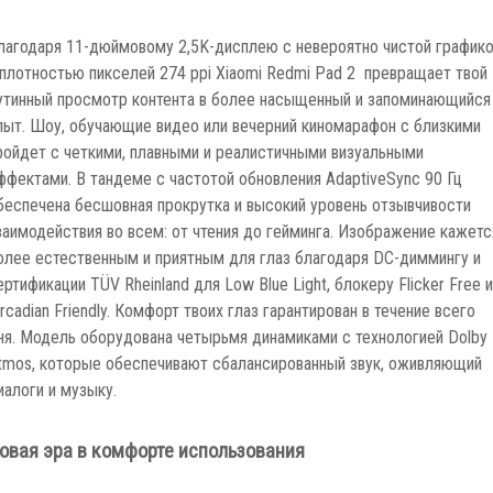
лагодаря 11-дюймовому 2,5K-дисплею с невероятно чистой график
 плотностью пикселей 274 ppi Xiaomi Redmi Pad 2 превращает твой
утинный просмотр контента в более насыщенный и запоминающийся
пыт. Шоу, обучающие видео или вечерний киномарафон с близкими
ройдет с четкими, плавными и реалистичными визуальными
ффектами. В тандеме с частотой обновления AdaptiveSync 90 Гц
беспечена бесшовная прокрутка и высокий уровень отзывчивости
заимодействия во всем: от чтения до гейминга. Изображение кажетс
олее естественным и приятным для глаз благодаря DC-диммингу и
ертификации TÜV Rheinland для Low Blue Light, блокеру Flicker Free и
ircadian Friendly. Комфорт твоих глаз гарантирован в течение всего
ня. Модель оборудована четырьмя динамиками с технологией Dolby
tmos, которые обеспечивают сбалансированный звук, оживляющий
иалоги и музыку.
овая эра в комфорте использования