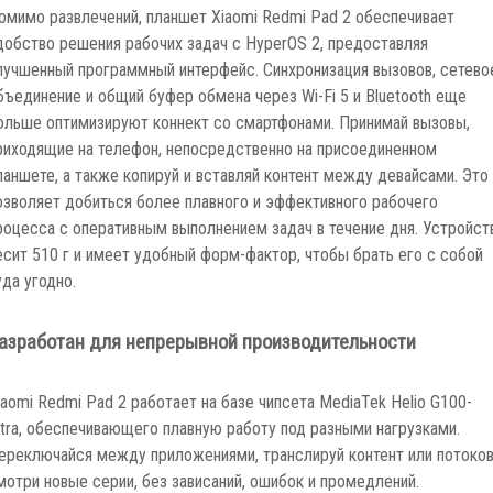
омимо развлечений, планшет Xiaomi Redmi Pad 2 обеспечивает
добство решения рабочих задач с HyperOS 2, предоставляя
лучшенный программный интерфейс. Синхронизация вызовов, сетево
бъединение и общий буфер обмена через Wi-Fi 5 и Bluetooth еще
ольше оптимизируют коннект со смартфонами. Принимай вызовы,
риходящие на телефон, непосредственно на присоединенном
ланшете, а также копируй и вставляй контент между девайсами. Это
озволяет добиться более плавного и эффективного рабочего
роцесса с оперативным выполнением задач в течение дня. Устройст
есит 510 г и имеет удобный форм-фактор, чтобы брать его с собой
уда угодно.
азработан для непрерывной производительности
iaomi Redmi Pad 2 работает на базе чипсета MediaTek Helio G100-
ltra, обеспечивающего плавную работу под разными нагрузками.
ереключайся между приложениями, транслируй контент или потоко
мотри новые серии, без зависаний, ошибок и промедлений.