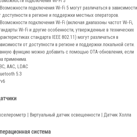
озможности подключения Wi-Fi 5
 Возможности подключения Wi-Fi 5 могут различаться в зависимост
т доступности в регионе и поддержки местных операторов.
 Возможности подключения Wi-Fi (включая диапазоны частот Wi-Fi,
тандарты Wi-Fi и другие особенности, утвержденные в технических
арактеристиках стандарта IEEE 802.11) могут различаться в
ависимости от доступности в регионе и поддержки локальной сети.
анную функцию можно добавить с помощью OTA-обновления, если
на применима.
BC, AAC, LDAC
luetooth 5.3
Pv6
атчики
кселерометр | Виртуальный датчик освещенности | Датчик Холла
перационная система