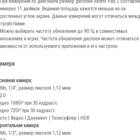
 При измерении по диагонали размер дисплея Redmi Pad 2 составля
римерно 11 дюймов. Видимая площадь кажется меньше из-за
кругленных углов экрана. Данные измерений могут отличаться меж
стройствами.
 Можно выбирать частоту обновления до 90 Гц в совместимых
риложениях и играх. Частота обновления дисплея может отличаться 
ависимости от используемого приложения и его настроек.
амера
сновная камера:
 Мп, 1/4″, размер пикселя 1,12 мкм
2.0
идео 1080P при 30 кадрах/с
идео 720P при 30 кадрах/с
ото | Видео | Документ | Телесуфлер | HDR
ронтальная камера:
 Мп, 1/5″, размер пикселя 1,12 мкм