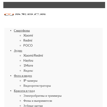
Смартфоны
Xiaomi
Redmi
POCO
Аудио
Xiaomi/Redmi
Haylou
1More
Яндекс
Фото и видео
IP-камеры
Видеорегистраторы
Красота и уход
Электробритвы и триммеры
Фены и выпрямители
Зубные щетки