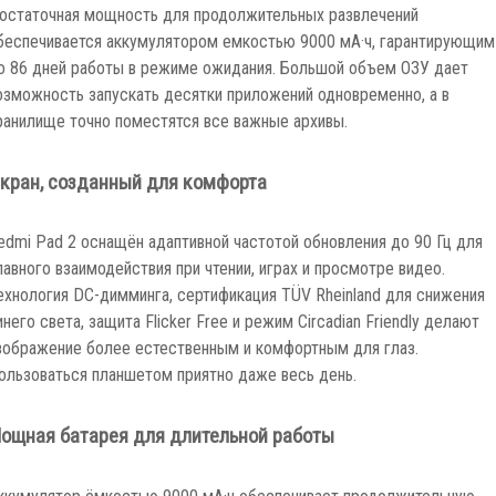
остаточная мощность для продолжительных развлечений
беспечивается аккумулятором емкостью 9000 мА·ч, гарантирующим
о 86 дней работы в режиме ожидания. Большой объем ОЗУ дает
озможность запускать десятки приложений одновременно, а в
ранилище точно поместятся все важные архивы.
кран, созданный для комфорта
edmi Pad 2 оснащён адаптивной частотой обновления до 90 Гц для
лавного взаимодействия при чтении, играх и просмотре видео.
ехнология DC-димминга, сертификация TÜV Rheinland для снижения
инего света, защита Flicker Free и режим Circadian Friendly делают
зображение более естественным и комфортным для глаз.
ользоваться планшетом приятно даже весь день.
ощная батарея для длительной работы