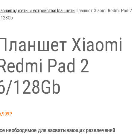
лавная
Гаджеты и устройства
Планшеты
Планшет Xiaomi Redmi Pad 2
/128Gb
Планшет Xiaomi
Redmi Pad 2
6/128Gb
6,999
Р
се необходимое для захватывающих развлечений