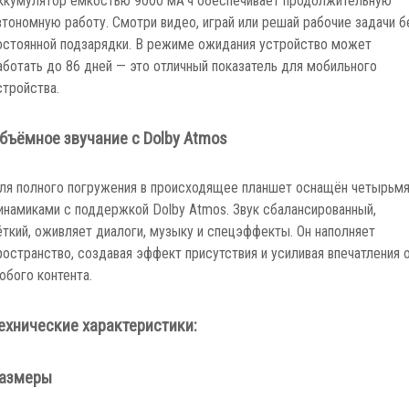
ккумулятор ёмкостью 9000 мА·ч обеспечивает продолжительную
втономную работу. Смотри видео, играй или решай рабочие задачи б
остоянной подзарядки. В режиме ожидания устройство может
аботать до 86 дней — это отличный показатель для мобильного
стройства.
бъёмное звучание с Dolby Atmos
ля полного погружения в происходящее планшет оснащён четырьм
инамиками с поддержкой Dolby Atmos. Звук сбалансированный,
ёткий, оживляет диалоги, музыку и спецэффекты. Он наполняет
ространство, создавая эффект присутствия и усиливая впечатления 
юбого контента.
ехнические характеристики:
азмеры