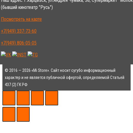
Наш адрес: г.Харцызск, ул.Андрея Чумака, 38, Супермаркет "Молок
(бывший кинотеатр "Русь")
Посмотреть на карте
+7(949) 337-73-60
+7(949) 806-05-05
© 2016 — 2026 «Mi Store». Сайт носит сугубо информационный
характер и не является публичной офертой, определяемой Статьей
437 (2) ГК РФ