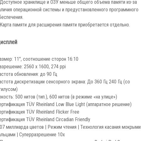
 Доступное хранилище и ОЗУ меньше общего объема памяти из-за
аличия операционной системы и предустановленного программного
беспечения.
 Карта памяти для расширения памяти приобретается отдельно.
исплей
азмер: 11″, соотношение сторон 16:10
азрешение: 2560 x 1600, 274 ppi
астота обновления: до 90 Гц
астота дискретизации сенсорного экрана: До 360 Гц 240 Гц (со
тилусом)
ркость: 500 нитов (тип.), 600 нитов (в режиме «на улице»)
ертификация TÜV Rheinland Low Blue Light (аппаратное решение)
ертификация TÜV Rheinland Flicker Free
ертификация TÜV Rheinland Circadian Friendly
,07 миллиарда цветов | Режим чтения | Технология касания мокрыми
альцами | Суперразрешение 10x