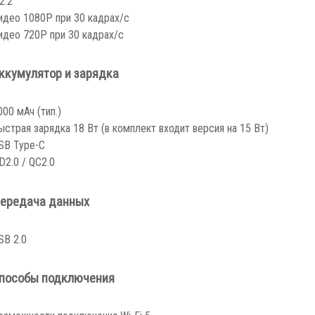
2.2
идео 1080P при 30 кадрах/с
идео 720P при 30 кадрах/с
ккумулятор и зарядка
000 мАч (тип.)
ыстрая зарядка 18 Вт (в комплект входит версия на 15 Вт)
SB Type-C
D2.0 / QC2.0
ередача данных
SB 2.0
пособы подключения