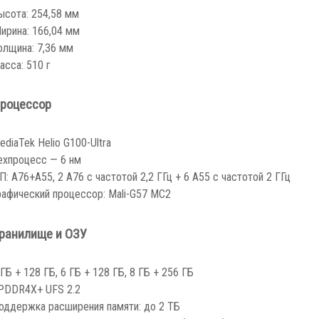
ысота: 254,58 мм
ирина: 166,04 мм
олщина: 7,36 мм
асса: 510 г
роцессор
ediaTek Helio G100-Ultra
ехпроцесс — 6 нм
П: A76+A55, 2 A76 с частотой 2,2 ГГц + 6 A55 с частотой 2 ГГц
рафический процессор: Mali-G57 MC2
ранилище и ОЗУ
 ГБ + 128 ГБ, 6 ГБ + 128 ГБ, 8 ГБ + 256 ГБ
PDDR4X+ UFS 2.2
оддержка расширения памяти: до 2 ТБ