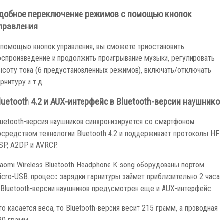
добное переключение режимов с помощью кнопок
правления
 помощью кнопок управления, вы сможете приостановить
оспроизведение и продолжить проигрывание музыки, регулировать
ысоту тона (6 предустановленных режимов), включать/отключать
арнитуру и т.д.
luetooth 4.2 и AUX-интерфейс в Bluetooth-версии наушнико
luetooth-версия наушников синхронизируется со смартфоном
осредством технологии Bluetooth 4.2 и поддерживает протоколы HF
SP, A2DP и AVRCP.
iaomi Wireless Bluetooth Headphone K-song оборудованы портом
icro-USB, процесс зарядки гарнитуры займет приблизительно 2 часа
 Bluetooth-версии наушников предусмотрен еще и AUX-интерфейс.
то касается веса, то Bluetooth-версия весит 215 грамм, а проводная
30 грамм.