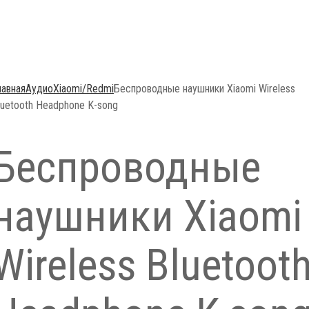
лавная
Аудио
Xiaomi/Redmi
Беспроводные наушники Xiaomi Wireless
luetooth Headphone K-song
Беспроводные
наушники Xiaomi
Wireless Bluetoot