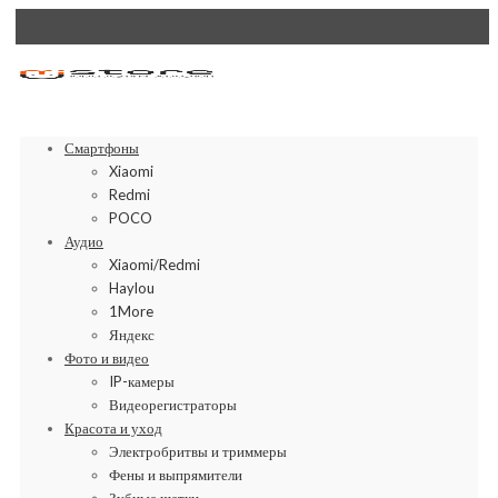
Смартфоны
Xiaomi
Redmi
POCO
Аудио
Xiaomi/Redmi
Haylou
1More
Яндекс
Фото и видео
IP-камеры
Видеорегистраторы
Красота и уход
Электробритвы и триммеры
Фены и выпрямители
Зубные щетки