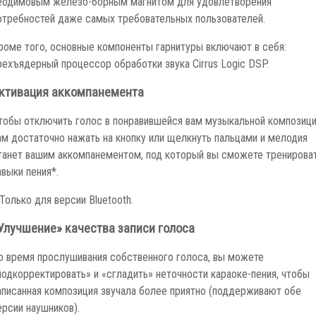
отребностей даже самых требовательных пользователей.
роме того, основные компоненты гарнитуры включают в себя:
рехъядерный процессор обработки звука Cirrus Logic DSP.
ктивация аккомпанемента
тобы отключить голос в понравившейся вам музыкальной композици
ам достаточно нажать на кнопку или щелкнуть пальцами и мелодия
танет вашим аккомпанементом, под который вы сможете тренирова
авыки пения*.
 Только для версии Bluetooth.
Улучшение» качества записи голоса
о время прослушивания собственного голоса, вы можете
подкорректировать» и «сгладить» неточности караоке-пения, чтобы
аписанная композиция звучала более приятно (поддерживают обе
ерсии наушников).