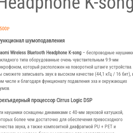
Headphone K-son
,500
Р
ункционал шумоподавления
iaomi Wireless Bluetooth Headphone K-song
– беспроводные наушник
акладного типа оборудованные очень чувствительным 9.9-мм
икрофоном, который расположен на поворотной штанге устройства.
ы сможете записывать звук в высоком качестве (44,1 кГц / 16 бит), 
ом числе и благодаря функционалу подавления эха и окружающих
умов.
рехъядерный процессор Cirrus Logic DSP
ти наушники оснащены динамиками с 40-мм звуковой катушкой,
оторых более чем достаточно для обеспечения превосходного
ачества звука, а также композитной диафрагмой PU + PET и
еодимовым железо-борным магнитом для удовлетворения