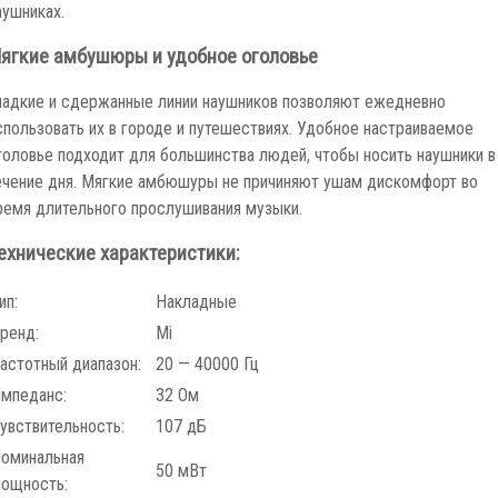
аушниках.
ягкие амбушюры и удобное оголовье
ладкие и сдержанные линии наушников позволяют ежедневно
спользовать их в городе и путешествиях. Удобное настраиваемое
головье подходит для большинства людей, чтобы носить наушники в
ечение дня. Мягкие амбюшуры не причиняют ушам дискомфорт во
ремя длительного прослушивания музыки.
ехнические характеристики:
ип:
Накладные
ренд:
Mi
астотный диапазон:
20 — 40000 Гц
мпеданс:
32 Ом
увствительность:
107 дБ
оминальная
50 мВт
ощность: