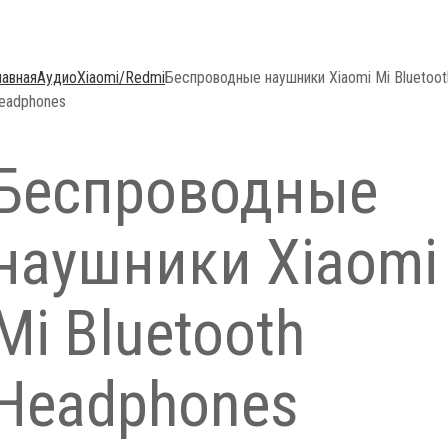
лавная
Аудио
Xiaomi/Redmi
Беспроводные наушники Xiaomi Mi Bluetoot
eadphones
Беспроводные
наушники Xiaomi
Mi Bluetooth
Headphones