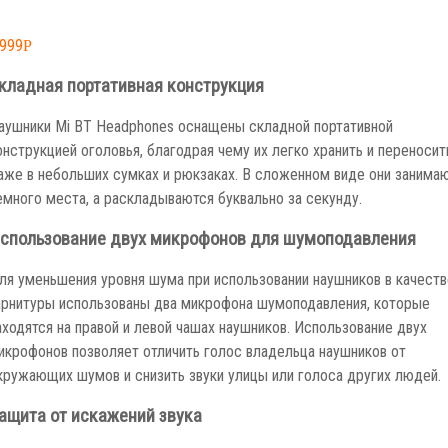
,999
Р
кладная портативная конструкция
аушники Mi BT Headphones оснащены складной портативной
онструкцией оголовья, благодрая чему их легко хранить и переносит
аже в небольших сумках и рюкзаках. В сложенном виде они занима
емного места, а раскладываются буквально за секунду.
спользование двух микрофонов для шумоподавления
ля уменьшения уровня шума при использовании наушников в качеств
арнитуры использованы два микрофона шумоподавления, которые
аходятся на правой и левой чашах наушников. Использование двух
икрофонов позволяет отличить голос владельца наушников от
кружающих шумов и снизить звуки улицы или голоса других людей.
ащита от искажений звука