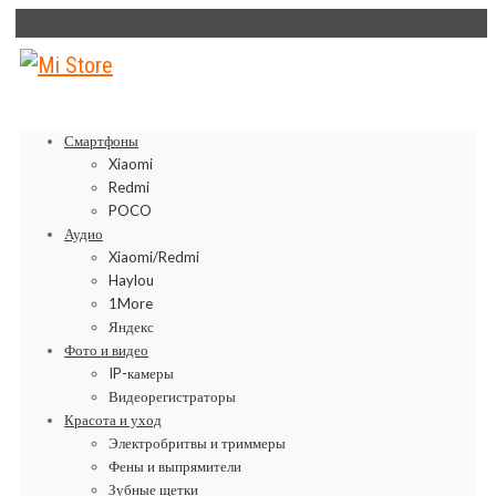
Смартфоны
Xiaomi
Redmi
POCO
Аудио
Xiaomi/Redmi
Haylou
1More
Яндекс
Фото и видео
IP-камеры
Видеорегистраторы
Красота и уход
Электробритвы и триммеры
Фены и выпрямители
Зубные щетки