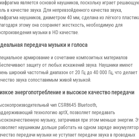
иафрагма является основой наушников, поскольку играет решающу
оль в качестве звука. Для непревзойденного качества звука,
иафрагма наушников, диаметром 40 мм, сделана из лёгкого пластика
лагодаря этому она сохраняет жесткость, необходимую для
оспроизведения музыки в HD качестве.
деальная передача музыки и голоса
пециальное армирование и сочетание композитных материалов
беспечивают защиту от любых искажений звука. Наушники имеют
чень широкий частотный диапазон от 20 Гц до 40 000 Гц, что делает
ачество звука сопоставимым живой музыкой.
изкое энергопотребление и высокое качество передачи
ысокопроизводительный чип CSR8645 Bluetooth,
оддерживающий технологию aptX, позволяет передавать
ысококачественную музыку, затрачивая при этом меньше энергии. Э
озволяет наушникам дольше работать на одном заряде аккумулятор
ачество передачи музыки не уступает передачи звука в проводных