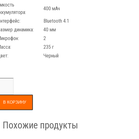
мкость
400 мАч
ккумулятора:
нтерфейс:
Bluetooth 4.1
азмер динамика:
40 мм
икрофон:
2
асса:
235 г
вет:
Черный
В КОРЗИНУ
Похожие продукты