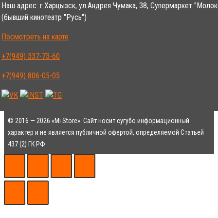
Наш адрес: г.Харцызск, ул.Андрея Чумака, 38, Супермаркет "Молок
(бывший кинотеатр "Русь")
Посмотреть на карте
+7(949) 337-73-60
+7(949) 806-05-05
© 2016 — 2026 «Mi Store». Сайт носит сугубо информационный
характер и не является публичной офертой, определяемой Статьей
437 (2) ГК РФ