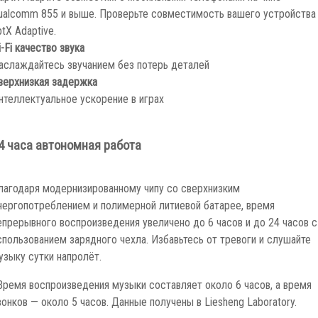
ualcomm 855 и выше. Проверьте совместимость вашего устройства
ptX Adaptive.
i-Fi качество звука
аслаждайтесь звучанием без потерь деталей
верхнизкая задержка
нтеллектуальное ускорение в играх
4 часа автономная работа
лагодаря модернизированному чипу со сверхнизким
нергопотреблением и полимерной литиевой батарее, время
епрерывного воспроизведения увеличено до 6 часов и до 24 часов с
спользованием зарядного чехла. Избавьтесь от тревоги и слушайте
узыку сутки напролёт.
Время воспроизведения музыки составляет около 6 часов, а время
вонков — около 5 часов. Данные получены в Liesheng Laboratory.