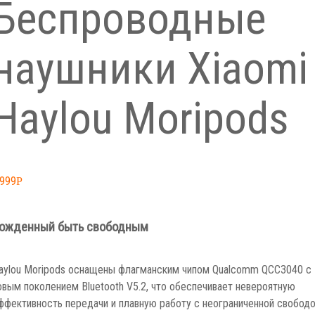
Беспроводные
наушники Xiaomi
Haylou Moripods
,999
Р
ожденный быть свободным
aylou Moripods оснащены флагманским чипом Qualcomm QCC3040 с
овым поколением Bluetooth V5.2, что обеспечивает невероятную
ффективность передачи и плавную работу с неограниченной свободо