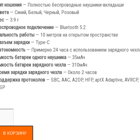
ип ношения
— Полностью беспроводные наушники-вкладыши
вета
— Синий, Белый, Черный, Розовый
ес
— 3.9 г
еспроводное подключение
— Bluetooth 5.2
альность работы
— 10 метров на открытом пространстве
азъем зарядки
— Type-C
втономность
— Примерно 24 часа с использованием зарядного чехл
мкость батареи одного наушника
— 35мАч
мкость батареи зарядного чехла
— 310мАч
ремя зарядки зарядного чехла
— Около 2 часов
оддержка протоколов
— SBC, AAC, A2DP, HFP, aptX Adaptive, AVRCP,
SP
В КОРЗИНУ