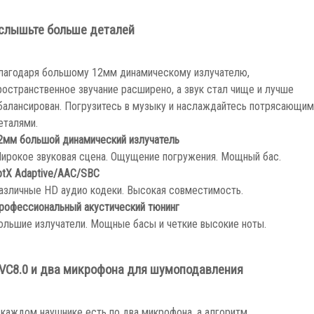
слышьте больше деталей
лагодаря большому 12мм динамическому излучателю,
ространственное звучание расширено, а звук стал чище и лучше
балансирован. Погрузитесь в музыку и наслаждайтесь потрясающим
еталями.
2мм большой динамический излучатель
ирокое звуковая сцена. Ощущение погружения. Мощный бас.
ptX Adaptive/AAC/SBC
азличные HD аудио кодеки. Высокая совместимость.
рофессиональный акустический тюнинг
ольшие излучатели. Мощные басы и четкие высокие ноты.
VC8.0 и два микрофона для шумоподавления
 каждом наушнике есть по два микрофона, а алгоритм