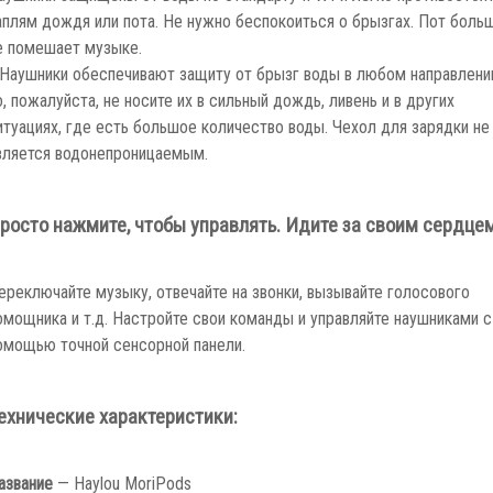
аплям дождя или пота. Не нужно беспокоиться о брызгах. Пот боль
е помешает музыке.
 Наушники обеспечивают защиту от брызг воды в любом направлени
о, пожалуйста, не носите их в сильный дождь, ливень и в других
итуациях, где есть большое количество воды. Чехол для зарядки не
вляется водонепроницаемым.
росто нажмите, чтобы управлять.
Идите за своим сердце
ереключайте музыку, отвечайте на звонки, вызывайте голосового
омощника и т.д. Настройте свои команды и управляйте наушниками с
омощью точной сенсорной панели.
ехнические характеристики:
азвание
— Haylou MoriPods