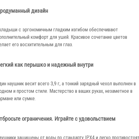
родуманный дизайн
кладыши с эргономичным гладким изгибом обеспечивают
ополнительный комфорт для ушей. Красивое сочетание цветов
елает его восхитительным для глаз.
егкий как перышко и надежный внутри
дин наушник весит всего 3,9 г, а тонкий зарядный чехол выполнен в
одном и простом стиле. Мастерство в ваших руках, незаметное в
армане или сумке.
тбросьте ограничения.
Играйте с удовольствием
аушники защищены от воды по стандарту IPX4 и легко противостоя