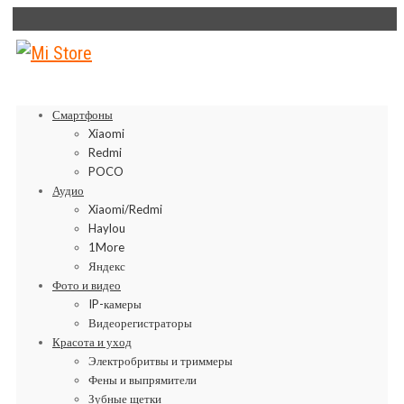
Смартфоны
Xiaomi
Redmi
POCO
Аудио
Xiaomi/Redmi
Haylou
1More
Яндекс
Фото и видео
IP-камеры
Видеорегистраторы
Красота и уход
Электробритвы и триммеры
Фены и выпрямители
Зубные щетки