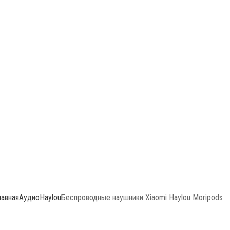
лавная
Аудио
Haylou
Беспроводные наушники Xiaomi Haylou Moripods