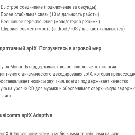
 Быстрое соединение (подключение за секунды)
 Более стабильная связь (10 м дальность работы)
 Бесшовное переключение (моно/стерео режимы)
 Широкая совместимость (android / iOS / планшет /компьютер)
даптивный aptX.
Погрузитесь в игровой мир
aylou Moripods поддерживают новое поколение технологии
даптивного динамического декодирования aptX, которая превосходн
осстанавливает нюансы звучания, всегда поддерживает качество
вука на уровне CD для музыки и обеспечивает сверхнизкую задержк
ля игр.
ualcomm aptX Adaptive
 aptX Adaptive совместим с мобильными телефонами на чипе