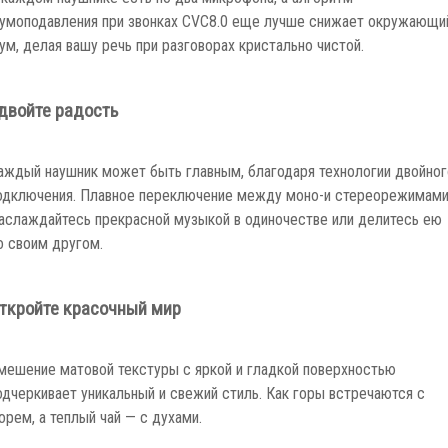
умоподавления при звонках CVC8.0 еще лучше снижает окружающи
ум, делая вашу речь при разговорах кристально чистой.
двойте радость
аждый наушник может быть главным, благодаря технологии двойног
одключения. Плавное переключение между моно-и стереорежимами
аслаждайтесь прекрасной музыкой в одиночестве или делитесь ею
о своим другом.
ткройте красочный мир
мешение матовой текстуры с яркой и гладкой поверхностью
одчеркивает уникальный и свежий стиль. Как горы встречаются с
орем, а теплый чай — с духами.