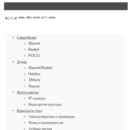
Смартфоны
Xiaomi
Redmi
POCO
Аудио
Xiaomi/Redmi
Haylou
1More
Яндекс
Фото и видео
IP-камеры
Видеорегистраторы
Красота и уход
Электробритвы и триммеры
Фены и выпрямители
Зубные щетки