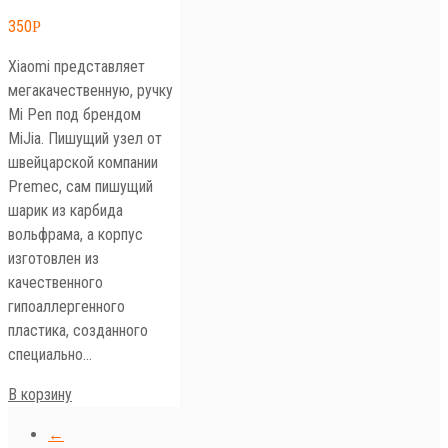
350
Р
Xiaomi представляет
мегакачественную, ручку
Mi Pen под брендом
MiJia. Пишущий узел от
швейцарской компании
Premec, сам пишущий
шарик из карбида
вольфрама, а корпус
изготовлен из
качественного
гипоаллергенного
пластика, созданного
специально…
В корзину
←