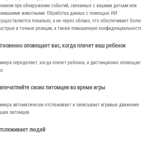
ремени при обнаружении событий, связанных с вашими детьми или
омашними животными. Обработка данных с помощью ИИ
существляется локально, а не через облако, что обеспечивает боле
ыстрые и точные реакции, а также повышенную конфиденциальность
гновенно оповещает вас, когда плачет ваш ребенок
амера определяет, когда плачет ребенок, и дистанционно оповещае
ас
апечатлейте своих питомцев во время игры
амера автоматически отслеживает и записывает игривые движения
аших питомцев
тслеживает людей