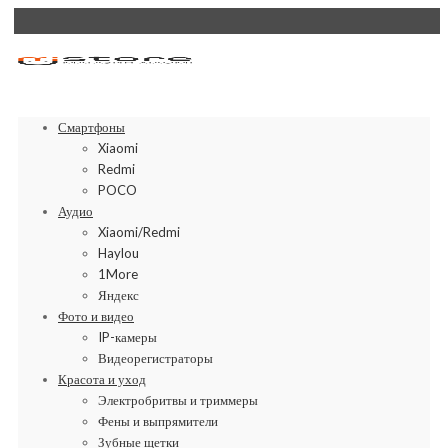
Смартфоны
Xiaomi
Redmi
POCO
Аудио
Xiaomi/Redmi
Haylou
1More
Яндекс
Фото и видео
IP-камеры
Видеорегистраторы
Красота и уход
Электробритвы и триммеры
Фены и выпрямители
Зубные щетки