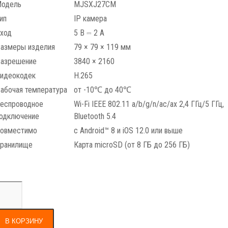
одель
MJSXJ27CM
ип
IP камера
ход
5 В ⎓ 2 А
азмеры изделия
79 × 79 × 119 мм
азрешение
3840 × 2160
идеокодек
H.265
абочая температура
от -10℃ до 40℃
еспроводное
Wi-Fi IEEE 802.11 a/b/g/n/ac/ax 2,4 ГГц/5 ГГц,
одключение
Bluetooth 5.4
овместимо
с Android™ 8 и iOS 12.0 или выше
ранилище
Карта microSD (от 8 ГБ до 256 ГБ)
В КОРЗИНУ