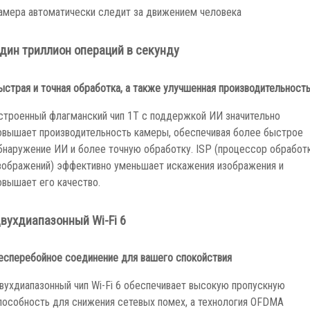
амера автоматически следит за движением человека
дин триллион операций в секунду
ыстрая и точная обработка, а также улучшенная производительност
строенный флагманский чип 1T с поддержкой ИИ значительно
овышает производительность камеры, обеспечивая более быстрое
бнаружение ИИ и более точную обработку. ISP (процессор обработ
зображений) эффективно уменьшает искажения изображения и
овышает его качество.
вухдиапазонный Wi-Fi 6
есперебойное соединение для вашего спокойствия
вухдиапазонный чип Wi-Fi 6 обеспечивает высокую пропускную
пособность для снижения сетевых помех, а технология OFDMA