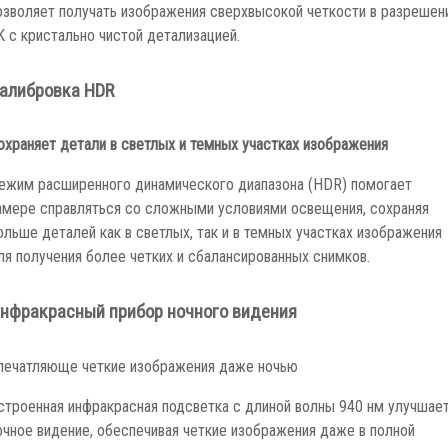
озволяет получать изображения сверхвысокой четкости в разрешен
K с кристально чистой детализацией.
алибровка HDR
охраняет детали в светлых и темных участках изображения
ежим расширенного динамического диапазона (HDR) помогает
амере справляться со сложными условиями освещения, сохраняя
ольше деталей как в светлых, так и в темных участках изображения
ля получения более четких и сбалансированных снимков.
нфракрасный прибор ночного видения
печатляюще четкие изображения даже ночью
строенная инфракрасная подсветка с длиной волны 940 нм улучшае
очное видение, обеспечивая четкие изображения даже в полной