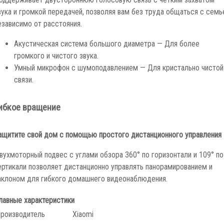
оддерживает двустороннюю голосовую связь с четким захватом
вука и громкой передачей, позволяя вам без труда общаться с семь
езависимо от расстояния.
Акустическая система большого диаметра — Для более
громкого и чистого звука.
Умный микрофон с шумоподавлением — Для кристально чистой
связи.
ибкое вращение
ащитите свой дом с помощью простого дистанционного управления
вухмоторный подвес с углами обзора 360° по горизонтали и 109° по
ертикали позволяет дистанционно управлять панорамированием и
аклоном для гибкого домашнего видеонаблюдения.
лавные характеристики
роизводитель
Xiaomi