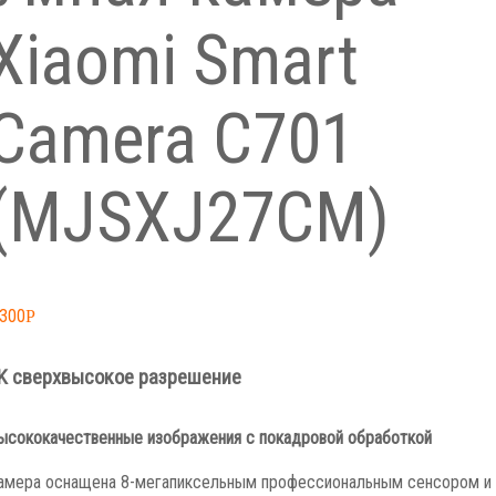
Xiaomi Smart
Camera C701
(MJSXJ27CM)
,300
Р
K сверхвысокое разрешение
ысококачественные изображения с покадровой обработкой
амера оснащена 8-мегапиксельным профессиональным сенсором и