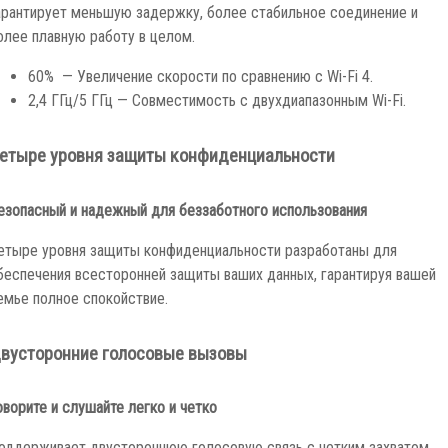
арантирует меньшую задержку, более стабильное соединение и
олее плавную работу в целом.
60% — Увеличение скорости по сравнению с Wi-Fi 4.
2,4 ГГц/5 ГГц — Совместимость с двухдиапазонным Wi-Fi.
етыре уровня защиты конфиденциальности
езопасный и надежный для беззаботного использования
етыре уровня защиты конфиденциальности разработаны для
беспечения всесторонней защиты ваших данных, гарантируя вашей
емье полное спокойствие.
вусторонние голосовые вызовы
оворите и слушайте легко и четко