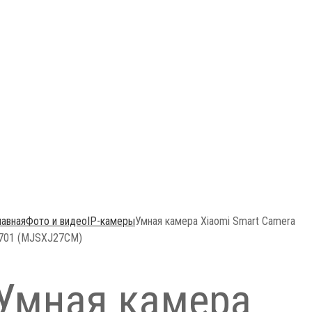
лавная
Фото и видео
IP-камеры
Умная камера Xiaomi Smart Camera
701 (MJSXJ27CM)
Умная камера