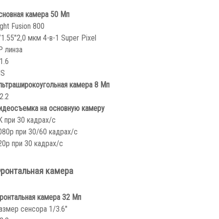
сновная камера 50 Мп
ight Fusion 800
/1.55″
2,0 мкм 4-в-1 Super Pixel
P линза
1.6
IS
льтраширокоугольная камера 8 Мп
2.2
идеосъемка на основную камеру
K при 30 кадрах/с
080p при 30/60 кадрах/с
20p при 30 кадрах/с
ронтальная камера
ронтальная камера 32 Мп
азмер сенсора 1/3.6″
2.2