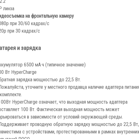
P линза
идеосъемка на фронтальную камеру
080p при 30/60 кадрах/с
20p при 30 кадрах/с
атарея и зарядка
ккумулятор 6500 мА·ч (типичное значение)
00 Вт HyperCharge
братная зарядка мощностью до 22,5 Вт.
Пожалуйста, уточните у местного продавца наличие адаптера питани
 комплекте.
100Вт HyperCharge означает, что выходная мощность адаптера
оставляет 100 Вт. Фактическая выходная мощность может
арьироваться в зависимости от условий окружающей среды.
Поддерживает проводную обратную зарядку мощностью до 22,5 Вт,
овместима с устройствами, протестированными в рамках внутренни
спытаний POCO.