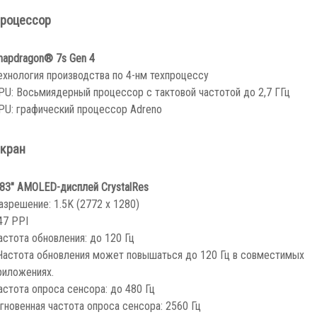
роцессор
napdragon® 7s Gen 4
ехнология производства по 4-нм техпроцессу
PU: Восьмиядерный процессор с тактовой частотой до 2,7 ГГц
PU: графический процессор Adreno
кран
,83″ AMOLED-дисплей CrystalRes
азрешение: 1.5K (2772 x 1280)
47 PPI
астота обновления: до 120 Гц
Частота обновления может повышаться до 120 Гц в совместимых
риложениях.
астота опроса сенсора: до 480 Гц
гновенная частота опроса сенсора: 2560 Гц