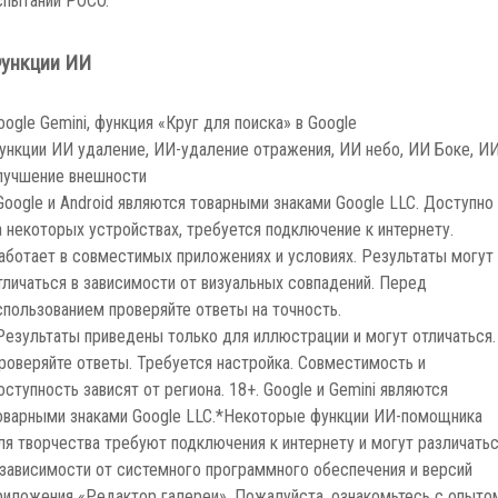
ункции ИИ
oogle Gemini, функция «Круг для поиска» в Google
ункции ИИ удаление, ИИ-удаление отражения, ИИ небо, ИИ Боке, И
лучшение внешности
Google и Android являются товарными знаками Google LLC. Доступно
а некоторых устройствах, требуется подключение к интернету.
аботает в совместимых приложениях и условиях. Результаты могут
тличаться в зависимости от визуальных совпадений. Перед
спользованием проверяйте ответы на точность.
Результаты приведены только для иллюстрации и могут отличаться.
роверяйте ответы. Требуется настройка. Совместимость и
оступность зависят от региона. 18+. Google и Gemini являются
оварными знаками Google LLC.
*Некоторые функции ИИ-помощника
ля творчества требуют подключения к интернету и могут различать
 зависимости от системного программного обеспечения и версий
риложения «Редактор галереи». Пожалуйста, ознакомьтесь с опыто