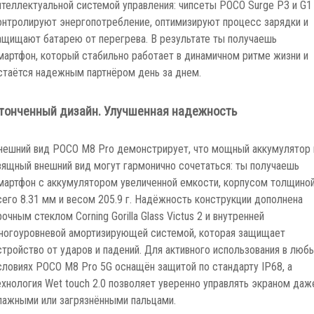
нтеллектуальной системой управления: чипсеты POCO Surge P3 и G1
онтролируют энергопотребление, оптимизируют процесс зарядки и
ащищают батарею от перегрева. В результате ты получаешь
мартфон, который стабильно работает в динамичном ритме жизни и
стаётся надежным партнёром день за днем.
тонченный дизайн. Улучшенная надежность
нешний вид POCO M8 Pro демонстрирует, что мощный аккумулятор 
зящный внешний вид могут гармонично сочетаться: ты получаешь
мартфон с аккумулятором увеличенной емкости, корпусом толщино
сего 8.31 мм и весом 205.9 г. Надёжность конструкции дополнена
рочным стеклом Corning Gorilla Glass Victus 2 и внутренней
ногоуровневой амортизирующей системой, которая защищает
стройство от ударов и падений. Для активного использования в люб
словиях POCO M8 Pro 5G оснащён защитой по стандарту IP68, а
ехнология Wet touch 2.0 позволяет уверенно управлять экраном даж
лажными или загрязнёнными пальцами.