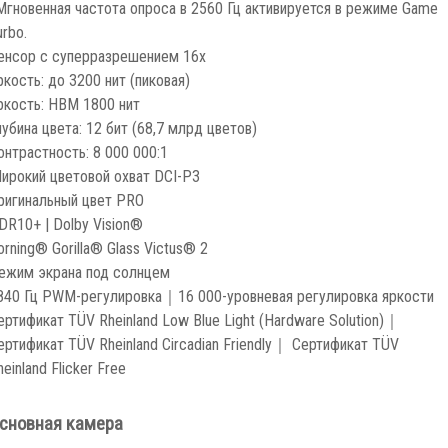
Мгновенная частота опроса в 2560 Гц активируется в режиме Game
urbo.
енсор с суперразрешением 16x
ркость: до 3200 нит (пиковая)
ркость: HBM 1800 нит
лубина цвета: 12 бит (68,7 млрд цветов)
онтрастность: 8 000 000:1
ирокий цветовой охват DCI-P3
ригинальный цвет PRO
DR10+ | Dolby Vision®
orning® Gorilla® Glass Victus® 2
ежим экрана под солнцем
840 Гц PWM-регулировка｜16 000-уровневая регулировка яркости
ертификат TÜV Rheinland Low Blue Light (Hardware Solution)｜
ертификат TÜV Rheinland Circadian Friendly｜ Сертификат TÜV
heinland Flicker Free
сновная камера