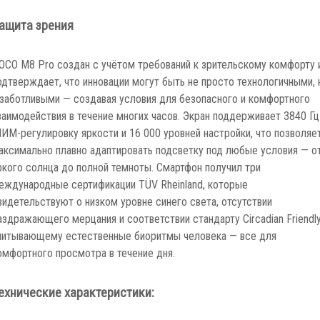
ащита зрения
OCO M8 Pro создан с учётом требований к зрительскому комфорту 
одтверждает, что инновации могут быть не просто технологичными, 
 заботливыми — создавая условия для безопасного и комфортного
заимодействия в течение многих часов. Экран поддерживает 3840 Гц
ИМ-регулировку яркости и 16 000 уровней настройки, что позволяе
аксимально плавно адаптировать подсветку под любые условия — о
ркого солнца до полной темноты. Смартфон получил три
еждународные сертификации TÜV Rheinland, которые
видетельствуют о низком уровне синего света, отсутствии
аздражающего мерцания и соответствии стандарту Circadian Friendly
читывающему естественные биоритмы человека — все для
омфортного просмотра в течение дня.
ехнические характеристики: