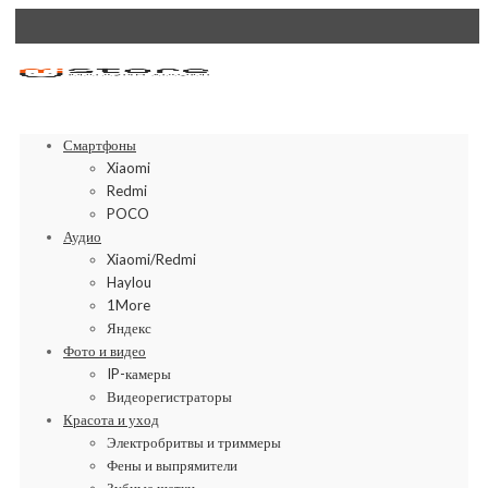
Смартфоны
Xiaomi
Redmi
POCO
Аудио
Xiaomi/Redmi
Haylou
1More
Яндекс
Фото и видео
IP-камеры
Видеорегистраторы
Красота и уход
Электробритвы и триммеры
Фены и выпрямители
Зубные щетки