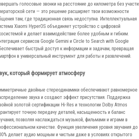
овершать голосовые звонки на расстояние до километра без участи
ператорской сети — это решение расширяет твои возможности
бщения там, где традиционная связь недоступна. Интеллектуальная
истема Xiaomi HyperOS объединяет устройство с цифровой
косистемой и делает взаимодействие более удобным и гибким.
нтеграция сервисов Google Gemini и Circle to Search with Google
беспечивает быстрый доступ к информации и задачам, превращая
мартфон в универсальный инструмент для работы и развлечений.
вук, который формирует атмосферу
имметричные двойные стереодинамики обеспечивают равномерное
аспределение звука и создают эффект присутствия. Поддержка
войной золотой сертификации Hi-Res и технологии Dolby Atmos
арантирует точную передачу деталей, насыщенность и баланс
вучания, позволяя наслаждаться музыкой, фильмами и играми в
рофессиональном качестве. Функция увеличения уровня звучания до
00% делает аудио мощным и чистым даже в условиях открытого