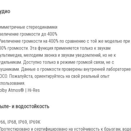
удио
имметричные стереодинамики
величение громкости до 400%
Увеличение громкости на 400% по сравнению с той же моделью при
00% громкости. Эта функция применяется только к звукам
ультимедиа, мелодиям звонка и звукам уведомлений, но не к
удильникам. Доступно только в режиме громкой связи, не с
аушниками. Данные о громкости проверены внутренней лабораторие
OCO. Пожалуйста, ориентируйтесь на свой реальный опыт
спользования.
olby Atmos® | Hi-Res
ыле- и водостойкость
P66, IP68, IP69, IP69K
Протестировано и сертифицировано на устойчивость к брызгам, вод