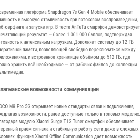
овременная платформа Snapdragon 7s Gen 4 Mobile обеспечивает
лавность и высокую отзывчивость при потоковом воспроизведении,
еб-серфинге и запуске игр. В тесте AnTuTu смартфон демонстрирует
печатляющий результат — более 1 061 000 баллов, подтверждая
отовность к интенсивным нагрузкам. Дополняет систему до 12 ГБ
перативной памяти, позволяющей свободно переключаться между
риложениями, и встроенное хранилище объёмом до 512 ГБ, где
ожно хранить всё необходимое — от рабочих файлов до коллекции
ультимедиа.
лагманские возможности коммуникации
OCO M8 Pro 5G открывает новые стандарты связи и подключения,
редлагая возможности, ранее доступные только в топовых моделях.
лагодаря модулю Xiaomi Surge T1S Tuner смартфон обеспечивает
веренный приём сигнала и стабильную работу сети даже в сложных
словиях. Функция Xiaomi Offline Communication дает возможность