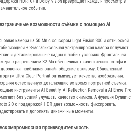
наменательное событие.
езграничные возможности съёмки с помощью AI
сновная камера на 50 Мп с сенсором Light Fusion 800 и оптической
табилизацией + 8-мегапиксельная ультраширокая камера получают
ёткие и детализированные кадры в любых условиях. Фронтальная
амера с разрешением 32 Мп обеспечивает качественные селфи и
идеозвонки, приближая онлайн общение к живому. Обновлённый
лгоритм Ultra-Clear Portrait оптимизирует качество изображения,
охраняя естественную детализацию во время портретной съемки.
ощные инструменты AI Beautify, AI Reflection Removal и AI Erase Pro
омогают без усилий улучшать качество снимков. А функция Dynamic
hots 2.0 с поддержкой HDR дает возможность фиксировать,
едактировать и дополнять динамичные моменты.
ескомпромиссная производительность