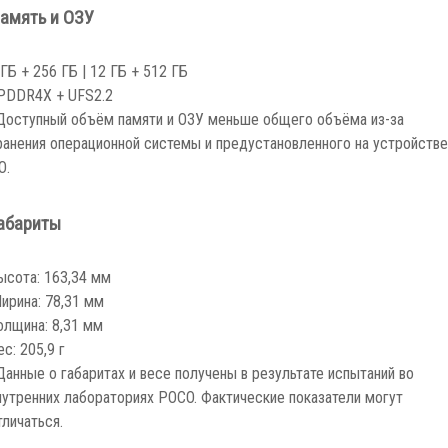
амять и ОЗУ
 ГБ + 256 ГБ | 12 ГБ + 512 ГБ
PDDR4X + UFS2.2
Доступный объём памяти и ОЗУ меньше общего объёма из-за
ранения операционной системы и предустановленного на устройстве
О.
абариты
ысота: 163,34 мм
ирина: 78,31 мм
олщина: 8,31 мм
ес: 205,9 г
Данные о габаритах и весе получены в результате испытаний во
нутренних лабораториях POCO. Фактические показатели могут
тличаться.