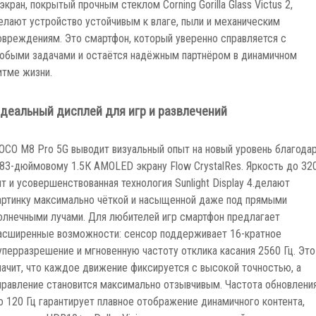
 экран, покрытый прочным стеклом Corning Gorilla Glass Victus 2,
елают устройство устойчивым к влаге, пыли и механическим
овреждениям. Это смартфон, который уверенно справляется с
юбыми задачами и остаётся надёжным партнёром в динамичном
итме жизни.
деальный дисплей для игр и развлечений
OCO M8 Pro 5G выводит визуальный опыт на новый уровень благода
.83-дюймовому 1.5К AMOLED экрану Flow CrystalRes. Яркость до 32
ит и усовершенствованная технология Sunlight Display 4.делают
артинку максимально чёткой и насыщенной даже под прямыми
олнечными лучами. Для любителей игр смартфон предлагает
асширенные возможности: сенсор поддерживает 16-кратное
уперразрешение и мгновенную частоту отклика касания 2560 Гц. Это
начит, что каждое движение фиксируется с высокой точностью, а
правление становится максимально отзывчивым. Частота обновлени
о 120 Гц гарантирует плавное отображение динамичного контента,
оддержка HDR10+ и Dolby Vision превращает каждый просмотр в