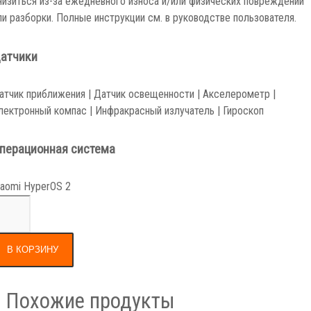
ли разборки. Полные инструкции см. в руководстве пользователя.
атчики
атчик приближения | Датчик освещенности | Акселерометр |
лектронный компас | Инфракрасный излучатель | Гироскоп
перационная система
iaomi HyperOS 2
В КОРЗИНУ
Похожие продукты