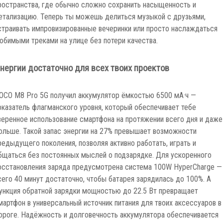
ространства, где обычно сложно сохранить насыщенность и
етализацию. Теперь ты можешь делиться музыкой с друзьями,
страивать импровизированные вечеринки или просто наслаждаться
юбимыми треками на улице без потери качества.
нергии достаточно для всех твоих проектов
OCO M8 Pro 5G получил аккумулятор ёмкостью 6500 мА·ч —
оказатель флагманского уровня, который обеспечивает тебе
веренное использование смартфона на протяжении всего дня и даже
ольше. Такой запас энергии на 27% превышает возможности
редыдущего поколения, позволяя активно работать, играть и
бщаться без постоянных мыслей о подзарядке. Для ускоренного
осстановления заряда предусмотрена система 100W HyperCharge —
сего 40 минут достаточно, чтобы батарея зарядилась до 100%. А
ункция обратной зарядки мощностью до 22.5 Вт превращает
мартфон в универсальный источник питания для твоих аксессуаров в
ороге. Надёжность и долговечность аккумулятора обеспечивается