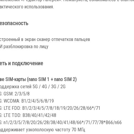
актического использования.
езопасность
строенный в экран сканер отпечатков пальцев
И разблокировка по лицу
еть и подключение
ве SIM-карты (nano SIM 1 + nano SIM 2)
оддержка сетей 5G / 4G / 3G / 2G
G: GSM: 2/3/5/8
G: WCDMA: B1/2/4/5/6/8/19
G: LTE FDD: B1/2/3/4/5/7/8/18/19/20/26/28/66*/71
G: LTE TDD: B38/40/41/42/48
G: n1/2/3/5/7/8/20/26/28/38/40/41/48/66*/71/77/78
*B66/n66
оддерживает узкополосную частоту 70 МГц