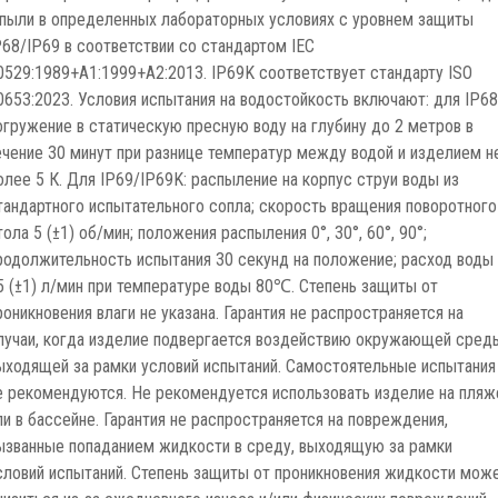
 пыли в определенных лабораторных условиях с уровнем защиты
P68/IP69 в соответствии со стандартом IEC
0529:1989+A1:1999+A2:2013. IP69K соответствует стандарту ISO
0653:2023. Условия испытания на водостойкость включают: для IP68
огружение в статическую пресную воду на глубину до 2 метров в
ечение 30 минут при разнице температур между водой и изделием н
олее 5 К. Для IP69/IP69K: распыление на корпус струи воды из
тандартного испытательного сопла; скорость вращения поворотного
тола 5 (±1) об/мин; положения распыления 0°, 30°, 60°, 90°;
родолжительность испытания 30 секунд на положение; расход воды
5 (±1) л/мин при температуре воды 80℃. Степень защиты от
роникновения влаги не указана. Гарантия не распространяется на
лучаи, когда изделие подвергается воздействию окружающей сред
ыходящей за рамки условий испытаний. Самостоятельные испытания
е рекомендуются. Не рекомендуется использовать изделие на пляж
ли в бассейне. Гарантия не распространяется на повреждения,
ызванные попаданием жидкости в среду, выходящую за рамки
словий испытаний. Степень защиты от проникновения жидкости мож
низиться из-за ежедневного износа и/или физических повреждений