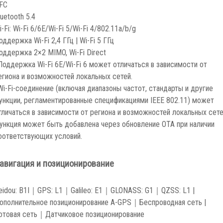
FC
luetooth 5.4
i-Fi: Wi-Fi 6/6E/Wi-Fi 5/Wi-Fi 4/802.11a/b/g
оддержка Wi-Fi 2,4 ГГц | Wi-Fi 5 ГГц
оддержка 2×2 MIMO, Wi-Fi Direct
Поддержка Wi-Fi 6E/Wi-Fi 6 может отличаться в зависимости от
егиона и возможностей локальных сетей.
Wi-Fi-соединение (включая диапазоны частот, стандарты и другие
ункции, регламентированные спецификациями IEEE 802.11) может
тличаться в зависимости от региона и возможностей локальных сете
ункция может быть добавлена через обновление OTA при наличии
оответствующих условий.
авигация и позиционирование
eidou: B1I｜GPS: L1｜Galileo: E1｜GLONASS: G1｜QZSS: L1 |
ополнительное позиционирование A-GPS｜Беспроводная сеть |
отовая сеть｜Датчиковое позиционирование