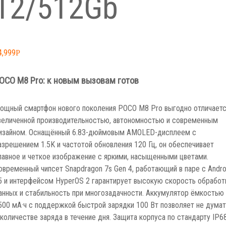
12/512Gb
4,999
Р
OCO M8 Pro: к новым вызовам готов
ощный смартфон нового поколения POCO M8 Pro выгодно отличает
величенной производительностью, автономностью и современным
изайном. Оснащённый 6.83-дюймовым AMOLED-дисплеем с
азрешением 1.5K и частотой обновления 120 Гц, он обеспечивает
лавное и четкое изображение с яркими, насыщенными цветами.
овременный чипсет Snapdragon 7s Gen 4, работающий в паре с Andro
5 и интерфейсом HyperOS 2 гарантирует высокую скорость обработ
анных и стабильность при многозадачности. Аккумулятор ёмкостью
500 мА·ч с поддержкой быстрой зарядки 100 Вт позволяет не думат
 количестве заряда в течение дня. Защита корпуса по стандарту IP6