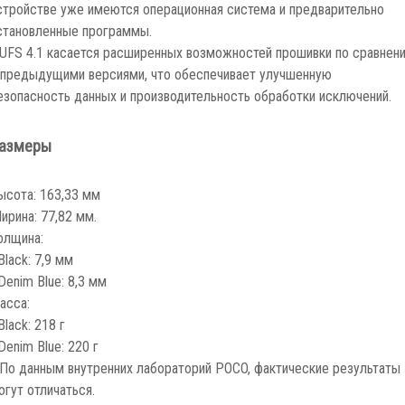
стройстве уже имеются операционная система и предварительно
становленные программы.
 UFS 4.1 касается расширенных возможностей прошивки по сравнен
 предыдущими версиями, что обеспечивает улучшенную
езопасность данных и производительность обработки исключений.
азмеры
ысота: 163,33 мм
ирина: 77,82 мм.
олщина:
 Black: 7,9 мм
 Denim Blue: 8,3 мм
асса:
Black: 218 г
 Denim Blue: 220 г
 По данным внутренних лабораторий POCO, фактические результаты
огут отличаться.