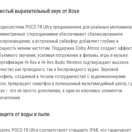
истый выразительный звук от Bose
удиосистема POCO F8 Ultra предназначена для реальных меломанов
имметричные стереодинамики обеспечивают сбалансированное
оспроизведение, а встроенный сабвуфер добавляет глубину и
ощность низким частотам. Поддержка Dolby Atmos создает эффек
бъемного звучания, усиливая погружение в фильмы, игры и музыку.
ертификация Hi-Res и Hi-Res Audio Wireless подтверждает высокое
ачество как проводного, так и беспроводного аудио. Звуковой
рофиль, созданный в тесном сотрудничестве с аудиоинженерами
ose, превращает смартфон в полноценный мультимедийный центр, г
вук – это не просто дополнение, а один из ключевых элементов
печатления.
ащита от воды и пыли.
орпус POCO F8 Ultra соответствует стандарту IP68, что гарантирует