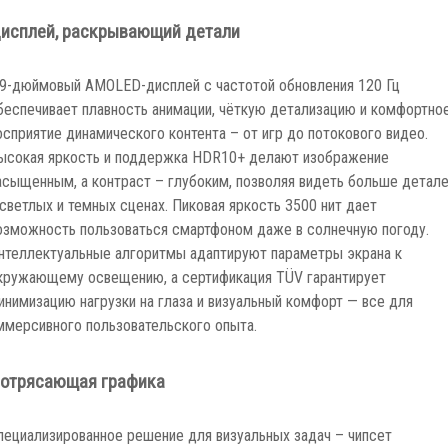
исплей, раскрывающий детали
.9-дюймовый АМOLED-дисплей с частотой обновления 120 Гц
беспечивает плавность анимации, чёткую детализацию и комфортно
осприятие динамического контента – от игр до потокового видео.
ысокая яркость и поддержка HDR10+ делают изображение
асыщенным, а контраст – глубоким, позволяя видеть больше детал
 светлых и темных сценах. Пиковая яркость 3500 нит дает
озможность пользоваться смартфоном даже в солнечную погоду.
нтеллектуальные алгоритмы адаптируют параметры экрана к
кружающему освещению, а сертификация TÜV гарантирует
инимизацию нагрузки на глаза и визуальный комфорт — все для
ммерсивного пользовательского опыта.
отрясающая графика
пециализированное решение для визуальных задач – чипсет