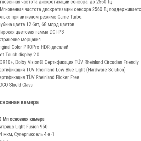
гновенная частота дискретизации сенсора: до 2560 Гц
 Мгновенная частота дискретизации сенсора 2560 Гц поддерживает
олько при активном режиме Game Turbo.
лубина цвета 12 бит, 68 млрд цветов
ирокая цветовая гамма DCI-P3
странение мерцания
riginal Color PRO
Pro HDR-дисплей
et Touch display 2.0
DR10+, Dolby Vision® Сертификация TÜV Rheinland Circadian Friendly
ертификация TÜV Rheinland Low Blue Light (Hardware Solution)
ертификация TÜV Rheinland Flicker Free
OCO Shield Glass
сновная камера
0 Мп основная камера
атрица Light Fusion 950
,4 мкм, Суперпиксель 4-в-1