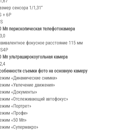
/1,67
азмер сенсора 1/1,31”
G + 6P
IS
0 Мп перископическая телефотокамера
3,0
квивалентное фокусное расстояние 115 мм
IS
4P
0 Мп ультраширокоугольная камера
2,4
собенности съемки фото на основную камеру
ежим «Динамические снимки»
ежим «Увлечение движения»
ежим «Документы»
ежим «Отслеживающий автофокус»
ежим «Портрет»
ежим «Профи»
ежим «50 Мп»
ежим «Супермакро»