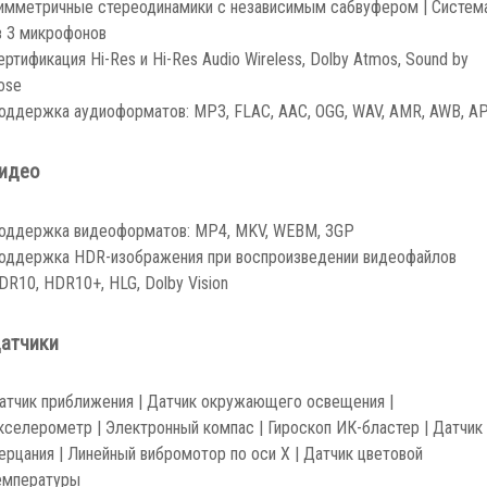
имметричные стереодинамики с независимым сабвуфером | Систем
з 3 микрофонов
ертификация Hi-Res и Hi-Res Audio Wireless, Dolby Atmos, Sound by
ose
оддержка аудиоформатов: MP3, FLAC, AAC, OGG, WAV, AMR, AWB, A
идео
оддержка видеоформатов: MP4, MKV, WEBM, 3GP
оддержка HDR-изображения при воспроизведении видеофайлов
DR10, HDR10+, HLG, Dolby Vision
атчики
атчик приближения | Датчик окружающего освещения |
кселерометр | Электронный компас | Гироскоп ИК-бластер | Датчик
ерцания | Линейный вибромотор по оси X | Датчик цветовой
емпературы