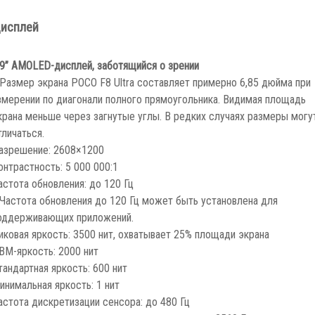
исплей
,9” AMOLED-дисплей, заботящийся о зрении
 Размер экрана POCO F8 Ultra составляет примерно 6,85 дюйма при
змерении по диагонали полного прямоугольника. Видимая площадь
крана меньше через загнутые углы. В редких случаях размеры могу
тличаться.
азрешение: 2608×1200
онтрастность: 5 000 000:1
астота обновления: до 120 Гц
 Частота обновления до 120 Гц может быть установлена ​​для
оддерживающих приложений.
иковая яркость: 3500 нит, охватывает 25% площади экрана
BM-яркость: 2000 нит
тандартная яркость: 600 нит
инимальная яркость: 1 нит
астота дискретизации сенсора: до 480 Гц