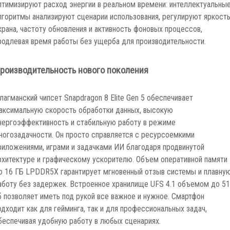
птимизируют расход энергии в реальном времени: интеллектуальны
лгоритмы анализируют сценарии использования, регулируют яркост
крана, частоту обновления и активность фоновых процессов,
родлевая время работы без ущерба для производительности.
роизводительность нового поколения
лагманский чипсет Snapdragon 8 Elite Gen 5 обеспечивает
аксимальную скорость обработки данных, высокую
нергоэффективность и стабильную работу в режиме
ногозадачности. Он просто справляется с ресурсоемкими
риложениями, играми и задачками ИИ благодаря продвинутой
рхитектуре и графическому ускорителю. Объем оперативной памяти
о 16 ГБ LPDDR5X гарантирует мгновенный отзыв системы и плавну
аботу без задержек. Встроенное хранилище UFS 4.1 объемом до 5
б позволяет иметь под рукой все важное и нужное. Смартфон
одходит как для гейминга, так и для профессиональных задач,
беспечивая удобную работу в любых сценариях.