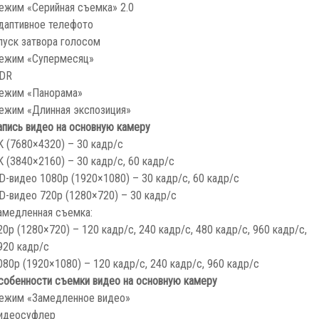
ежим «Серийная съемка» 2.0
даптивное телефото
пуск затвора голосом
ежим «Супермесяц»
DR
ежим «Панорама»
ежим «Длинная экспозиция»
апись видео на основную камеру
K (7680×4320) – 30 кадр/с
K (3840×2160) – 30 кадр/с, 60 кадр/с
D-видео 1080p (1920×1080) – 30 кадр/с, 60 кадр/с
D-видео 720p (1280×720) – 30 кадр/с
амедленная съемка:
20p (1280×720) – 120 кадр/с, 240 кадр/с, 480 кадр/с, 960 кадр/с,
920 кадр/с
080p (1920×1080) – 120 кадр/с, 240 кадр/с, 960 кадр/с
собенности съемки видео на основную камеру
ежим «Замедленное видео»
идеосуфлер