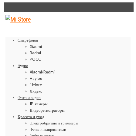
Смартфоны
Xiaomi
Redmi
POCO
Аудио
Xiaomi/Redmi
Haylou
1More
Яндекс
Фото и видео
IP-камеры
Видеорегистраторы
Красота и уход
Электробритвы и триммеры
Фены и выпрямители
Зубные щетки