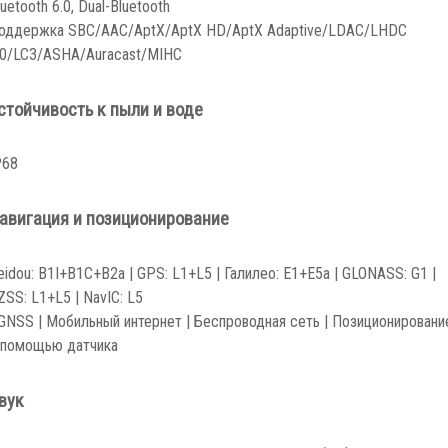
luetooth 6.0, Dual-Bluetooth
оддержка SBC/AAC/AptX/AptX HD/AptX Adaptive/LDAC/LHDC
.0/LC3/ASHA/Auracast/MIHC
стойчивость к пыли и воде
P68
авигация и позиционирование
eidou: B1I+B1C+B2a | GPS: L1+L5 | Галилео: E1+E5a | GLONASS: G1 |
ZSS: L1+L5 | NavIC: L5
GNSS | Мобильный интернет | Беспроводная сеть | Позиционировани
 помощью датчика
вук