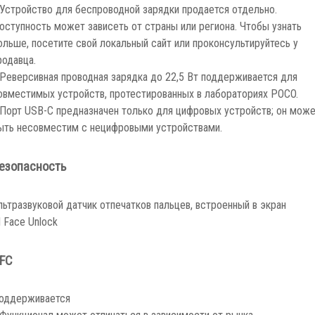
 Устройство для беспроводной зарядки продается отдельно.
оступность может зависеть от страны или региона. Чтобы узнать
ольше, посетите свой локальный сайт или проконсультируйтесь у
родавца.
 Реверсивная проводная зарядка до 22,5 Вт поддерживается для
овместимых устройств, протестированных в лабораториях POCO.
 Порт USB-C предназначен только для цифровых устройств; он мож
ыть несовместим с нецифровыми устройствами.
езопасность
льтразвуковой датчик отпечатков пальцев, встроенный в экран
I Face Unlock
FC
оддерживается
 Функционал может отличаться в зависимости от рынка.