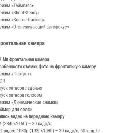
ежим «Таймлапс»
ежим «ShootSteady»
ежим «Source tracking»
ежим «Отслеживающий автофокус»
ронтальная камера
2 Мп фронтальная камера
собенности съемки фото на фронтальную камеру
ежим «Портрет»
DR
пуск затвора ладонью
пуск затвора голосом
ежим «Динамические снимки»
аймер для селфи
апись видео на переднюю камеру
K (3840×2160) – 30 кадр/с
D-видео 1080p (1920×1080) – 30 кадр/с, 60 кадр/с