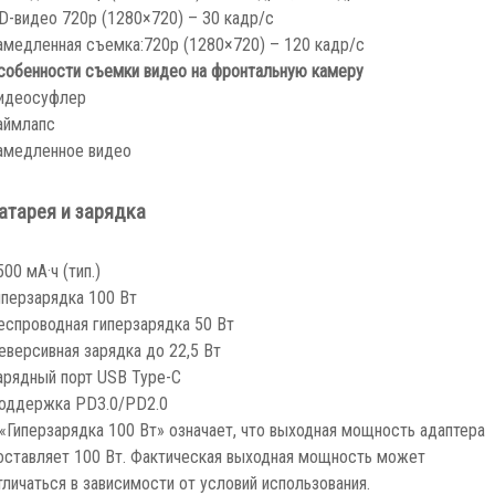
D-видео 720p (1280×720) – 30 кадр/с
амедленная съемка:
720p (1280×720) – 120 кадр/с
собенности съемки видео на фронтальную камеру
идеосуфлер
аймлапс
амедленное видео
атарея и зарядка
500 мА·ч (тип.)
иперзарядка 100 Вт
еспроводная гиперзарядка 50 Вт
еверсивная зарядка до 22,5 Вт
арядный порт USB Type-C
оддержка PD3.0/PD2.0
 «Гиперзарядка 100 Вт» означает, что выходная мощность адаптера
оставляет 100 Вт. Фактическая выходная мощность может
тличаться в зависимости от условий использования.