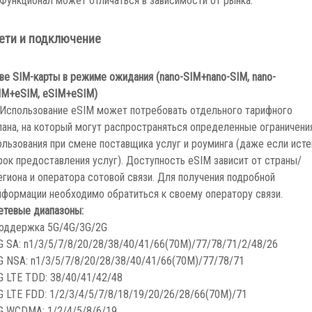
ети и подключение
ве SIM-карты в режиме ожидания (nano-SIM+nano-SIM, nano-
IM+eSIM, eSIM+eSIM)
 Использование eSIM может потребовать отдельного тарифного
лана, на который могут распространяться определенные ограничени
ользования при смене поставщика услуг и роуминга (даже если исте
рок предоставления услуг). Доступность eSIM зависит от страны/
егиона и оператора сотовой связи. Для получения подробной
нформации необходимо обратиться к своему оператору связи.
етевые диапазоны:
оддержка 5G/4G/3G/2G
G SA: n1/3/5/7/8/20/28/38/40/41/66(70M)/77/78/71/2/48/26
G NSA: n1/3/5/7/8/20/28/38/40/41/66(70M)/77/78/71
G LTE TDD: 38/40/41/42/48
G LTE FDD: 1/2/3/4/5/7/8/18/19/20/26/28/66(70M)/71
G WCDMA: 1/2/4/5/8/6/19