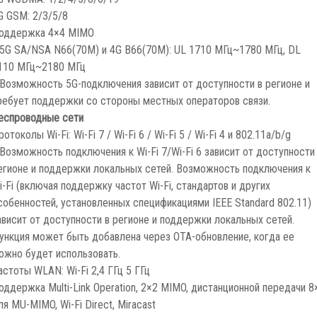
G GSM: 2/3/5/8
оддержка 4×4 MIMO
 5G SA/NSA N66(70M) и 4G B66(70M): UL 1710 МГц~1780 МГц, DL
110 МГц~2180 МГц
 Возможность 5G-подключения зависит от доступности в регионе и
ребует поддержки со стороны местных операторов связи.
еспроводные сети
ротоколы Wi-Fi: Wi-Fi 7 / Wi-Fi 6 / Wi-Fi 5 / Wi-Fi 4 и 802.11a/b/g
 Возможность подключения к Wi-Fi 7/Wi-Fi 6 зависит от доступности
егионе и поддержки локальных сетей. Возможность подключения к
i-Fi (включая поддержку частот Wi-Fi, стандартов и других
собенностей, установленных спецификациями IEEE Standard 802.11)
ависит от доступности в регионе и поддержки локальных сетей.
ункция может быть добавлена ​​через ОТА-обновление, когда ее
ожно будет использовать.
астоты WLAN: Wi-Fi 2,4 ГГц 5 ГГц
оддержка Multi-Link Operation, 2×2 MIMO, дистанционной передачи 8
ля MU-MIMO, Wi-Fi Direct, Miracast