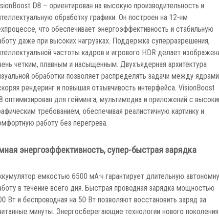
isionBoost D8 – ориентирован на высокую производительность и
нтеллектуальную обработку графики. Он построен на 12-нм
ехпроцессе, что обеспечивает энергоэффективность и стабильную
аботу даже при высоких нагрузках. Поддержка суперразрешения,
нтеллектуальной частоты кадров и игрового HDR делает изображен
чень четким, плавным и насыщенным. Двухъядерная архитектура
изуальной обработки позволяет распределять задачи между ядрами
скоряя рендеринг и повышая отзывчивость интерфейса. VisionBoost
8 оптимизирован для гейминга, мультимедиа и приложений с высок
рафическим требованием, обеспечивая реалистичную картинку и
омфортную работу без перегрева.
мная энергоэффективность, супер-быстрая зарядка
ккумулятор емкостью 6500 мА·ч гарантирует длительную автономн
аботу в течение всего дня. Быстрая проводная зарядка мощностью
00 Вт и беспроводная на 50 Вт позволяют восстановить заряд за
читанные минуты. Энергосберегающие технологии нового поколения