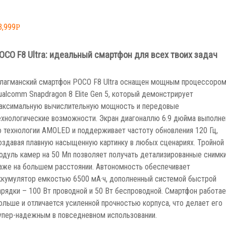
3,999
Р
OCO F8 Ultra: идеальный смартфон для всех твоих задач
лагманский смартфон POCO F8 Ultra оснащен мощным процессоро
ualcomm Snapdragon 8 Elite Gen 5, который демонстрирует
аксимальную вычислительную мощность и передовые
ехнологические возможности. Экран диагоналлю 6.9 дюйма выполне
о технологии АМOLED и поддерживает частоту обновления 120 Гц,
оздавая плавную насыщенную картинку в любых сценариях. Тройной
одуль камер на 50 Мп позволяет получать детализированные снимк
аже на большем расстоянии. Автономность обеспечивает
ккумулятор емкостью 6500 мА·ч, дополненный системой быстрой
арядки – 100 Вт проводной и 50 Вт беспроводной. Смартфон работае
ольше и отличается усиленной прочностью корпуса, что делает его
упер-надежным в повседневном использовании.