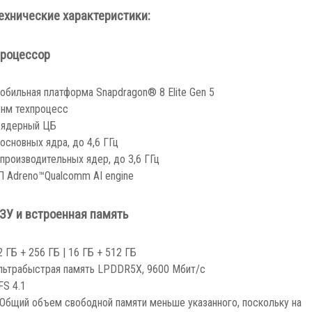
ехнические характеристики:
роцессор
обильная платформа Snapdragon® 8 Elite Gen 5
-нм техпроцесс
-ядерный ЦБ
 основных ядра, до 4,6 ГГц
 производительных ядер, до 3,6 ГГц
П Adreno™
Qualcomm AI engine
ЗУ и встроенная память
2 ГБ + 256 ГБ | 16 ГБ + 512 ГБ
льтрабыстрая память LPDDR5X, 9600 Мбит/с
FS 4.1
 Общий объем свободной памяти меньше указанного, поскольку на