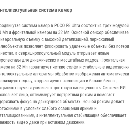
нтеллектуальная система камер
родвинутая система камер в POCO F8 Ultra состоит из трех модулей
0 Мп и фронтальной камеры на 32 Мп. Основной сенсор обеспечивае
ниверсальную съемку с высокой детализацией, перископный
елеобъектив позволяет фиксировать удаленные объекты без потери
ачества, а сверхширокоугольный модуль открывает новые
ерспективы для динамических и масштабных кадров. Фронтальная
амера на 32 Мп гарантирует четкие селфи и стабильные видеозвонки
нтеллектуальные алгоритмы обработки изображения автоматически
нализируют сцену, корректируют экспозицию и баланс белого,
страняют шумы и усиливают цветовую насыщенность. Система ИИ
аспознает лицо, оптимизирует портретный режим и помогает
держивать фокус на движущихся объектах. Ночной режим делает
отоснимки в условиях слабого освещения яркими и
етализированными, а интеллектуальная стабилизация обеспечивает
лавность видео даже при активном движении.