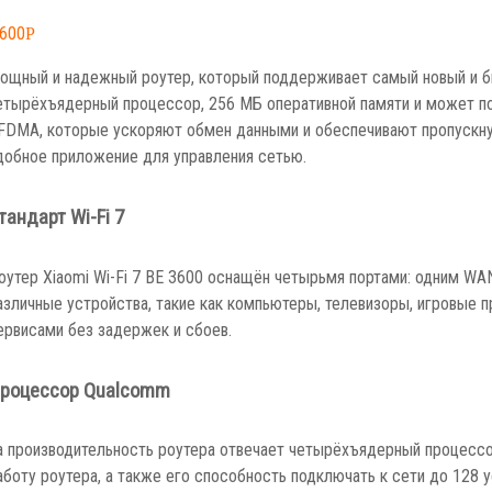
,600
Р
ощный и надежный роутер, который поддерживает самый новый и бы
етырёхъядерный процессор, 256 МБ оперативной памяти и может по
FDMA, которые ускоряют обмен данными и обеспечивают пропускную
добное приложение для управления сетью.
тандарт Wi-Fi 7
оутер Xiaomi Wi-Fi 7 BE 3600 оснащён четырьмя портами: одним WAN
азличные устройства, такие как компьютеры, телевизоры, игровые п
ервисами без задержек и сбоев.
роцессор Qualcomm
а производительность роутера отвечает четырёхъядерный процессор
аботу роутера, а также его способность подключать к сети до 128 