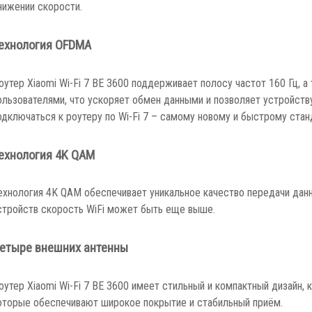
нижении скорости.
ехнология OFDMA
оутер Xiaomi Wi-Fi 7 BE 3600 поддерживает полосу частот 160 Гц,
ользователями, что ускоряет обмен данными и позволяет устройств
одключаться к роутеру по Wi-Fi 7 – самому новому и быстрому ста
ехнология 4K QAM
ехнология 4K QAM обеспечивает уникальное качество передачи данн
стройств скорость WiFi может быть еще выше.
етыре внешних антенны
оутер Xiaomi Wi-Fi 7 BE 3600 имеет стильный и компактный дизайн,
оторые обеспечивают широкое покрытие и стабильный приём.