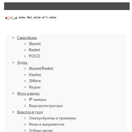
Смартфоны
Xiaomi
Redmi
POCO
Аудио
Xiaomi/Redmi
Haylou
1More
Яндекс
Фото и видео
IP-камеры
Видеорегистраторы
Красота и уход
Электробритвы и триммеры
Фены и выпрямители
Зубные щетки