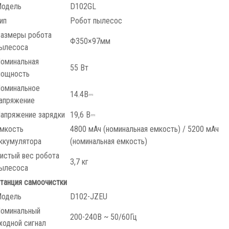
одель
D102GL
ип
Робот пылесос
азмеры робота
Φ350×97мм
ылесоса
оминальная
55 Вт
ощность
оминальное
14.4В⎓
апряжение
апряжение зарядки
19,6 В⎓
мкость
4800 мАч (номинальная емкость) / 5200 мАч
ккумулятора
(номинальная емкость)
истый вес робота
3,7 кг
ылесоса
танция самоочистки
одель
D102-JZEU
оминальный
200-240В ~ 50/60Гц
ходной сигнал