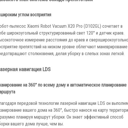
ысокоточная система обхода препятствий
 широким углом восприятия
обот-пылесос Xiaomi Robot Vacuum X20 Pro (D102GL) сочетает в
ебе широкоугольный структурированный свет 120° и датчик краев.
ысокоточное измерение расстояния до краев и сверхширокоугольн
осприятие препятствий на низком уровне облегчают маневрирование
редотвращают столкновения, делая уборку в слепых зонах легкой.
азерная навигация LDS
канирование на 360° по всему дому и автоматическое планирование
аршрута
лагодаря передовой технологии лазерной навигации LDS он выполня
канирование вашего дома на 360°, быстро нанося на карту территор
 разумно планируя маршрут уборки. Он знает эффективный способ
борки вашего дома лучше, чем вы.