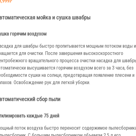
3,999
Р
втоматическая мойка и сушка швабры
ушка горячим воздухом
асадка для швабры быстро пропитывается мощным потоком воды и
ращается для очистки. После завершения высокоскоростного
ентробежного вращательного процесса очистки насадка для швабр
втоматически высушивается горячим воздухом всего за 3 часа, без
еобходимости сушки на солнце, предотвращая появление плесени и
апахов. Освобождение рук для легкой уборки.
втоматический сбор пыли
тилизировать каждые 75 дней
ощный поток воздуха быстро переносит содержимое пылесборник