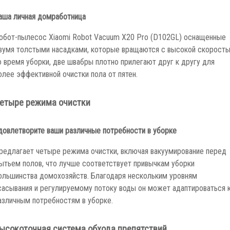
аша личная домработница
обот-пылесос Xiaomi Robot Vacuum X20 Pro (D102GL) оснащенные
вумя толстыми насадками, которые вращаются с высокой скорост
о время уборки, две швабры плотно прилегают друг к другу для
олее эффективной очистки пола от пятен.
етыре режима очистки
довлетворите ваши различные потребности в уборке
редлагает четыре режима очистки, включая вакуумирование перед
ытьем полов, что лучше соответствует привычкам уборки
ольшинства домохозяйств. Благодаря нескольким уровням
сасывания и регулируемому потоку воды он может адаптироваться 
азличным потребностям в уборке.