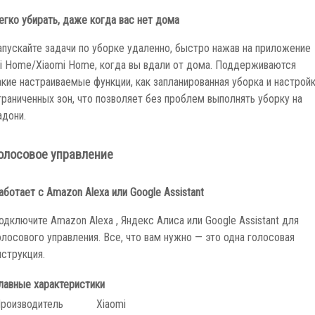
егко убирать, даже когда вас нет дома
апускайте задачи по уборке удаленно, быстро нажав на приложение
i Home/Xiaomi Home, когда вы вдали от дома. Поддерживаются
акие настраиваемые функции, как запланированная уборка и настрой
граниченных зон, что позволяет без проблем выполнять уборку на
адони.
олосовое управление
аботает с Amazon Alexa или Google Assistant
одключите Amazon Alexa , Яндекс Алиса или Google Assistant для
олосового управления. Все, что вам нужно — это одна голосовая
нструкция.
лавные характеристики
роизводитель
Xiaomi