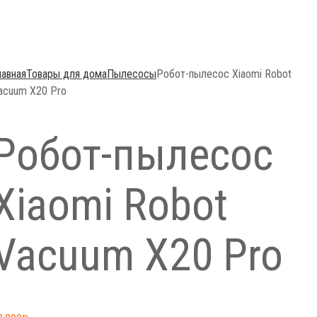
лавная
Товары для дома
Пылесосы
Робот-пылесос Xiaomi Robot
acuum X20 Pro
Робот-пылесос
Xiaomi Robot
Vacuum X20 Pro