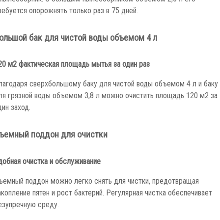
 пылесборник. С большим пылесборником объемом 2,5 л его
ребуется опорожнять только раз в 75 дней.
ольшой бак для чистой воды объемом 4 л
20 м2 фактическая площадь мытья за один раз
лагодаря сверхбольшому баку для чистой воды объемом 4 л и баку
ля грязной воды объемом 3,8 л можно очистить площадь 120 м2 за
дин заход.
ъемный поддон для очистки
добная очистка и обслуживание
ъемный поддон можно легко снять для чистки, предотвращая
акопление пятен и рост бактерий. Регулярная чистка обеспечивает
езупречную среду.