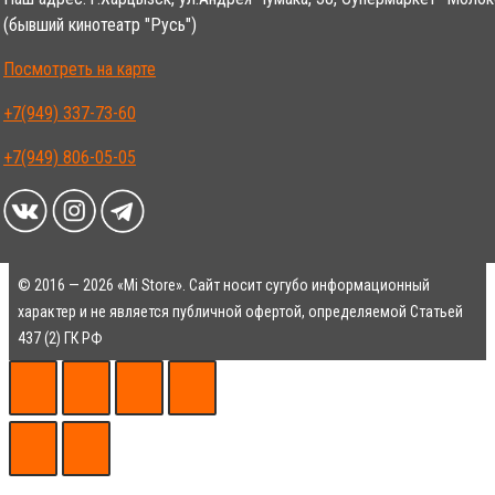
Наш адрес: г.Харцызск, ул.Андрея Чумака, 38, Супермаркет "Молок
(бывший кинотеатр "Русь")
Посмотреть на карте
+7(949) 337-73-60
+7(949) 806-05-05
© 2016 — 2026 «Mi Store». Сайт носит сугубо информационный
характер и не является публичной офертой, определяемой Статьей
437 (2) ГК РФ