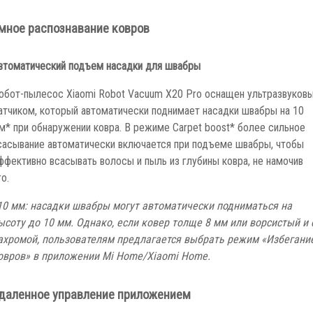
мное распознавание ковров
втоматический подъем насадки для швабры
обот-пылесос Xiaomi Robot Vacuum X20 Pro оснащен ультразвуков
атчиком, который автоматически поднимает насадки швабры на 10
м* при обнаружении ковра. В режиме Carpet boost* более сильное
сасывание автоматически включается при подъеме швабры, чтобы
ффективно всасывать волосы и пыль из глубины ковра, не намочив
го.
10 мм: насадки швабры могут автоматически подниматься на
ысоту до 10 мм. Однако, если ковер толще 8 мм или ворсистый и 
ахромой, пользователям предлагается выбрать режим «Избегани
овров» в приложении Mi Home/Xiaomi Home.
даленное управление приложением