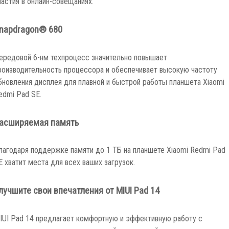
частия в онлайн-совещаниях.
napdragon® 680
ередовой 6-нм техпроцесс значительно повышает
роизводительность процессора и обеспечивает высокую частоту
бновления дисплея для плавной и быстрой работы планшета Xiaomi
edmi Pad SE.
асширяемая память
лагодаря поддержке памяти до 1 ТБ на планшете Xiaomi Redmi Pad
E хватит места для всех ваших загрузок.
лучшите свои впечатления от MIUI Pad 14
IUI Pad 14 предлагает комфортную и эффективную работу с