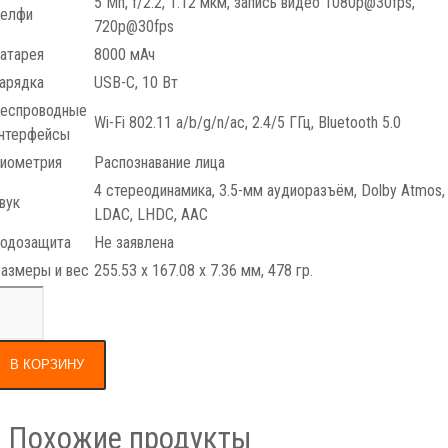
5 Мп, f/2.2, 1.12 мкм, запись видео 1080p@30fps,
елфи
720p@30fps
атарея
8000 мАч
арядка
USB-С, 10 Вт
еспроводные
Wi-Fi 802.11 a/b/g/n/ac, 2.4/5 ГГц, Bluetooth 5.0
нтерфейсы
иометрия
Распознавание лица
4 cтереодинамика, 3.5-мм аудиоразъём, Dolby Atmos,
вук
LDAC, LHDC, AAC
одозащита
Не заявлена
азмеры и вес
255.53 x 167.08 x 7.36 мм, 478 гр.
В КОРЗИНУ
Похожие продукты