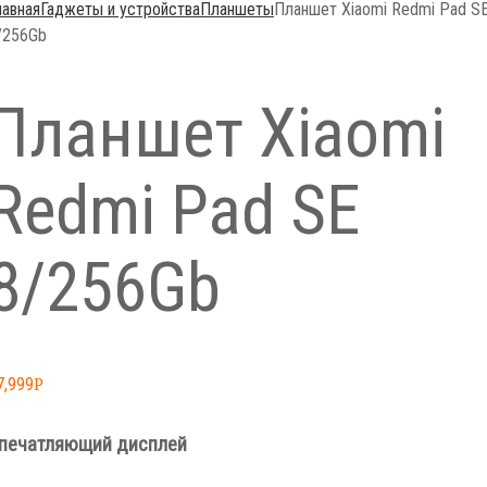
лавная
Гаджеты и устройства
Планшеты
Планшет Xiaomi Redmi Pad S
/256Gb
Планшет Xiaomi
Redmi Pad SE
8/256Gb
7,999
Р
печатляющий дисплей