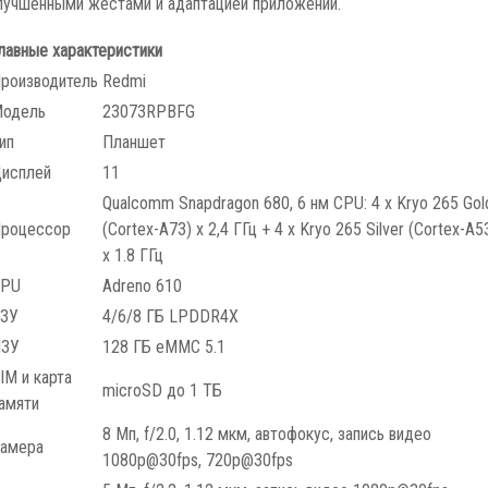
лучшенными жестами и адаптацией приложений.
лавные характеристики
роизводитель
Redmi
одель
23073RPBFG
ип
Планшет
исплей
11
Qualcomm Snapdragon 680, 6 нм CPU: 4 x Kryo 265 Gol
роцессор
(Cortex-A73) x 2,4 ГГц + 4 x Kryo 265 Silver (Cortex-A5
x 1.8 ГГц
GPU
Adreno 610
ЗУ
4/6/8 ГБ LPDDR4X
ЗУ
128 ГБ eMMC 5.1
IM и карта
microSD до 1 ТБ
амяти
8 Мп, f/2.0, 1.12 мкм, автофокус, запись видео
амера
1080p@30fps, 720p@30fps