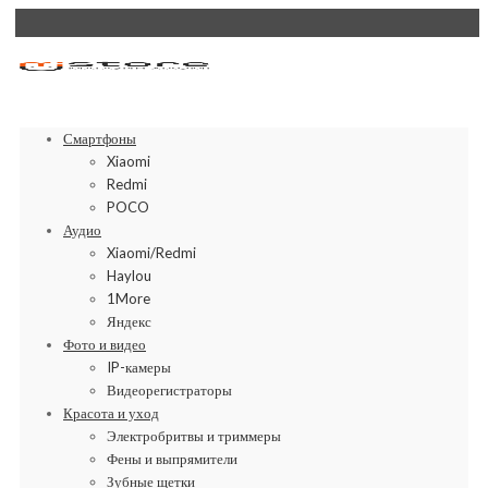
Смартфоны
Xiaomi
Redmi
POCO
Аудио
Xiaomi/Redmi
Haylou
1More
Яндекс
Фото и видео
IP-камеры
Видеорегистраторы
Красота и уход
Электробритвы и триммеры
Фены и выпрямители
Зубные щетки