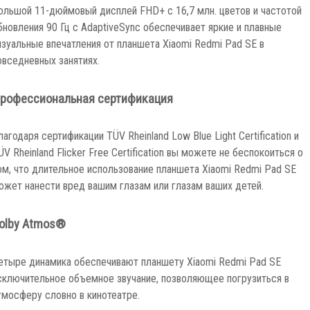
ольшой 11-дюймовый дисплей FHD+ с 16,7 млн. цветов и частотой
бновления 90 Гц с AdaptiveSync обеспечивает яркие и плавные
изуальные впечатления от планшета Xiaomi Redmi Pad SE в
овседневных занятиях.
рофессиональная сертификация
лагодаря сертификации TÜV Rheinland Low Blue Light Certification и
ÜV Rheinland Flicker Free Certification вы можете не беспокоиться о
ом, что длительное использование планшета Xiaomi Redmi Pad SE
ожет нанести вред вашим глазам или глазам ваших детей.
olby Atmos®
етыре динамика обеспечивают планшету Xiaomi Redmi Pad SE
сключительное объемное звучание, позволяющее погрузиться в
тмосферу словно в кинотеатре.