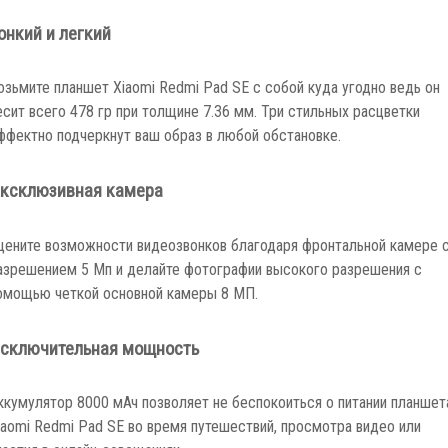
онкий и легкий
озьмите планшет Xiaomi Redmi Pad SE с собой куда угодно ведь он
есит всего 478 гр при толщине 7.36 мм. Три стильных расцветки
ффектно подчеркнут ваш образ в любой обстановке.
ксклюзивная камера
цените возможности видеозвонков благодаря фронтальной камере 
азрешением 5 Мп и делайте фотографии высокого разрешения с
омощью четкой основной камеры 8 МП.
сключительная мощность
ккумулятор 8000 мАч позволяет не беспокоиться о питании планшет
iaomi Redmi Pad SE во время путешествий, просмотра видео или