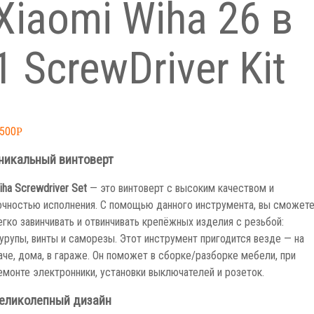
Xiaomi Wiha 26 в
1 ScrewDriver Kit
,500
Р
никальный винтоверт
iha Screwdriver Set
— это винтоверт с высоким качеством и
очностью исполнения. С помощью данного инструмента, вы сможет
егко завинчивать и отвинчивать крепёжных изделия с резьбой:
урупы, винты и саморезы. Этот инструмент пригодится везде — на
аче, дома, в гараже. Он поможет в сборке/разборке мебели, при
емонте электронники, установки выключателей и розеток.
еликолепный дизайн