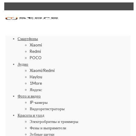
Смартфоны
Xiaomi
Redmi
POCO
Аудио
Xiaomi/Redmi
Haylou
1More
Яндекс
Фото и видео
IP-камеры
Видеорегистраторы
Красота и уход
Электробритвы и триммеры
Фены и выпрямители
Зубные щетки