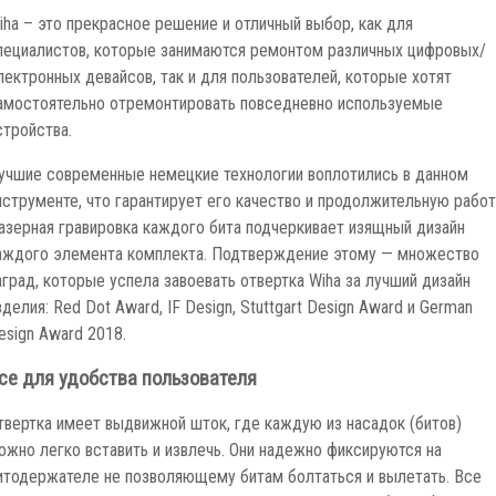
iha – это прекрасное решение и отличный выбор, как для
пециалистов, которые занимаются ремонтом различных цифровых/
лектронных девайсов, так и для пользователей, которые хотят
амостоятельно отремонтировать повседневно используемые
стройства.
учшие современные немецкие технологии воплотились в данном
нструменте, что гарантирует его качество и продолжительную работ
азерная гравировка каждого бита подчеркивает изящный дизайн
аждого элемента комплекта. Подтверждение этому — множество
аград, которые успела завоевать отвертка Wiha за лучший дизайн
зделия: Red Dot Award, IF Design, Stuttgart Design Award и German
esign Award 2018.
се для удобства пользователя
твертка имеет выдвижной шток, где каждую из насадок (битов)
ожно легко вставить и извлечь. Они надежно фиксируются на
итодержателе не позволяющему битам болтаться и вылетать. Все