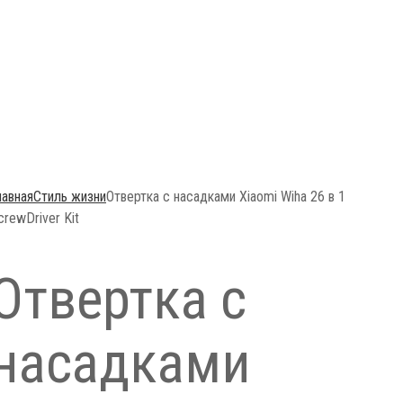
лавная
Стиль жизни
Отвертка с насадками Xiaomi Wiha 26 в 1
crewDriver Kit
Отвертка с
насадками