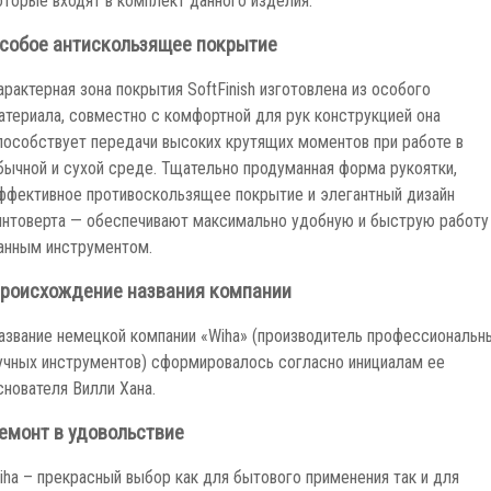
оторые входят в комплект данного изделия.
собое антискользящее покрытие
арактерная зона покрытия SoftFinish изготовлена из особого
атериала, совместно с комфортной для рук конструкцией она
пособствует передачи высоких крутящих моментов при работе в
бычной и сухой среде. Тщательно продуманная форма рукоятки,
ффективное противоскользящее покрытие и элегантный дизайн
интоверта — обеспечивают максимально удобную и быструю работу
анным инструментом.
роисхождение названия компании
азвание немецкой компании «Wiha» (производитель профессиональн
учных инструментов) сформировалось согласно инициалам ее
снователя Вилли Хана.
емонт в удовольствие
iha – прекрасный выбор как для бытового применения так и для