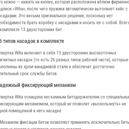
то нужно — нажать на кнопку, которая расположена вблизи фирменн
адписи «Wiha», после чего пружина автоматически вытолкнет кейс с
асадками. Это весьма оригинальное решение, поскольку нет
еобходимости брать коробку с насадками и носить ее с собой. Всег
 комплекте 13 двухсторонних бит.
6 типов насадок в комплекте
твертка Wiha включает в себя 13 двусторонних высокоточных
агнитных насадок (то есть 26 разных типов рабочей части), которые
ыполнены из хром-ванадиевой стали и обеспечат достаточно
лительный срок службы битов.
адежный фиксирующий механизм
твертка Wiha оснащена несъемным битодержателем со специальн
иксирующим механизмом, который не позволит «выскользнуть» не
дной помещенной в него насадке.
 Механизм фиксации битов позволяет применять исключительно биты