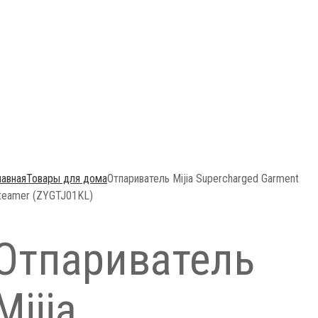
лавная
Товары для дома
Отпариватель Mijia Supercharged Garment
teamer (ZYGTJ01KL)
Отпариватель
Mijia