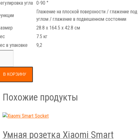
егулировка угла
0-90 °
Глажение на плоской поверхности / глажение под
ункции
углом / глажение в подвешенном состоянии
азмер
28.8 х 164.5 х 42.8 см
ес
7.5 кг
ес в упаковке
9,2
В КОРЗИНУ
Похожие продукты
Умная розетка Xiaomi Smart