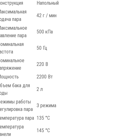
онструкция
Напольный
аксимальная
42 г / мин
одача пара
аксимальное
500 кПа
авление пара
оминальная
50 Гц
астота
оминальное
220 В
апряжение
ощность
2200 Вт
бъем бака для
2 л
оды
ежимы работы
3 режима
егулировка пара
емпература пара
135 °С
емпература
145 °С
анели