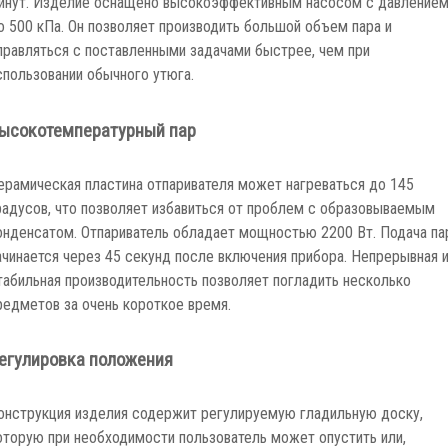
о 500 кПа. Он позволяет производить большой объем пара и
правляться с поставленными задачами быстрее, чем при
спользовании обычного утюга.
ысокотемпературный пар
ерамическая пластина отпаривателя может нагреваться до 145
радусов, что позволяет избавиться от проблем с образовываемым
онденсатом. Отпариватель обладает мощностью 2200 Вт. Подача па
ачинается через 45 секунд после включения прибора. Непрерывная 
табильная производительность позволяет погладить несколько
редметов за очень короткое время.
егулировка положения
онструкция изделия содержит регулируемую гладильную доску,
оторую при необходимости пользователь может опустить или,