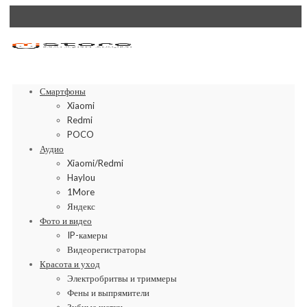
Смартфоны
Xiaomi
Redmi
POCO
Аудио
Xiaomi/Redmi
Haylou
1More
Яндекс
Фото и видео
IP-камеры
Видеорегистраторы
Красота и уход
Электробритвы и триммеры
Фены и выпрямители
Зубные щетки