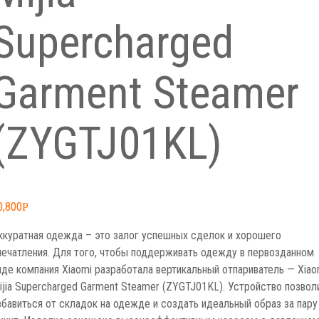
Supercharged
Garment Steamer
(ZYGTJ01KL)
0,800
Р
ккуратная одежда – это залог успешных сделок и хорошего
печатления. Для того, чтобы поддерживать одежду в первозданном
иде компания Xiaomi разработала вертикальный отпариватель — Xiao
ijia Supercharged Garment Steamer (ZYGTJ01KL). Устройство позвол
збавиться от складок на одежде и создать идеальный образ за пару
инут. Изделие оснащено высокоэффективным насосом с давление