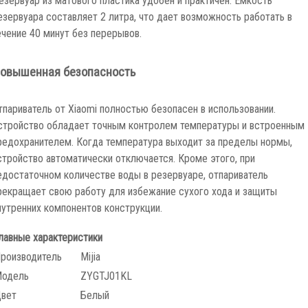
езервуара составляет 2 литра, что дает возможность работать в
ечение 40 минут без перерывов.
овышенная безопасность
тпариватель от Xiaomi полностью безопасен в использовании.
стройство обладает точным контролем температуры и встроенным
редохранителем. Когда температура выходит за пределы нормы,
стройство автоматически отключается. Кроме этого, при
едостаточном количестве воды в резервуаре, отпариватель
рекращает свою работу для избежание сухого хода и защиты
нутренних компонентов конструкции.
лавные характеристики
роизводитель
Mijia
одель
ZYGTJ01KL
вет
Белый