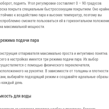
аоборот, поднять. Угол регулировки составляет 0 – 90 градусов.
оска покрыта специальным быстросохнущим покрытием. Оно крайн
стойчиво к воздействию пара и высоких температур, поэтому вы
еспроблемно сможете пользоваться ей в горизонтальном положени
 на максимальной мощности.
 режима подачи пара
онструкция отпаривателя максимально проста и интуитивно понятна.
сего в настройках имеется три режима подачи пара. Их выбор
существляется с помощью физического переключателя,
асположенного на рукоятке. В зависимости от толщины и плотности
кани, выбирайте подходящий режим и создавайте идеальные образы
а каждый день.
мкость для воды
езервуар из матового пластика удобен и практичен. Емкость