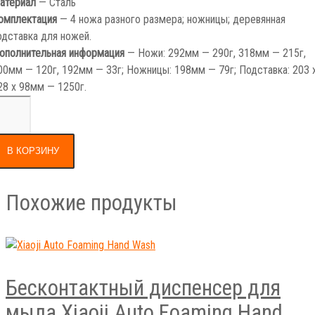
омплектация
— 4 ножа разного размера; ножницы; деревянная
одставка для ножей.
ополнительная информация
— Ножи: 292мм — 290г, 318мм — 215г,
00мм — 120г, 192мм — 33г; Ножницы: 198мм — 79г; Подставка: 203 
28 х 98мм — 1250г.
В КОРЗИНУ
Похожие продукты
Бесконтактный диспенсер для
мыла Xiaoji Auto Foaming Hand