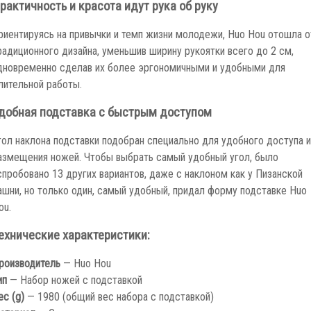
рактичность и красота идут рука об руку
риентируясь на привычки и темп жизни молодежи, Huo Hou отошла о
радиционного дизайна, уменьшив ширину рукоятки всего до 2 см,
дновременно сделав их более эргономичными и удобными для
лительной работы.
добная подставка с быстрым доступом
гол наклона подставки подобран специально для удобного доступа и
азмещения ножей. Чтобы выбрать самый удобный угол, было
спробовано 13 других вариантов, даже с наклоном как у Пизанской
ашни, но только один, самый удобный, придал форму подставке Huo
ou.
ехнические характеристики:
роизводитель
— Huo Hou
ип
— Набор ножей с подставкой
ес (g)
— 1980 (общий вес набора с подставкой)
атериал
— Сталь