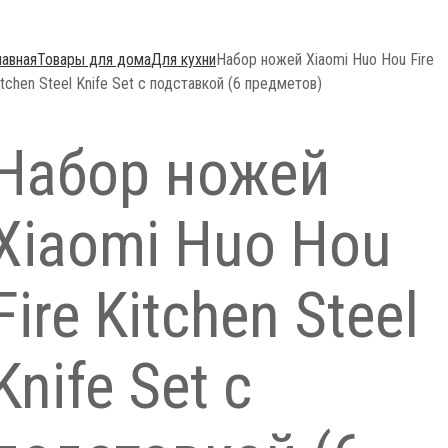
лавная
Товары для дома
Для кухни
Набор ножей Xiaomi Huo Hou Fire
itchen Steel Knife Set с подставкой (6 предметов)
Набор ножей
Xiaomi Huo Hou
Fire Kitchen Steel
Knife Set с