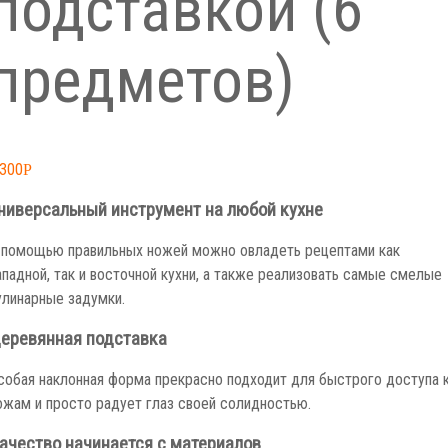
подставкой (6
предметов)
,300
Р
ниверсальный инструмент на любой кухне
 помощью правильных ножей можно овладеть рецептами как
ападной, так и восточной кухни, а также реализовать самые смелые
улинарные задумки.
еревянная подставка
собая наклонная форма прекрасно подходит для быстрого доступа 
ожам и просто радует глаз своей солидностью.
ачество начинается с материалов