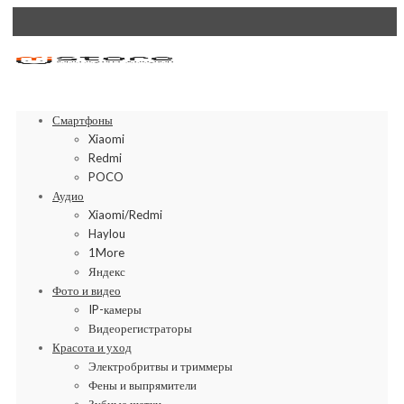
Смартфоны
Xiaomi
Redmi
POCO
Аудио
Xiaomi/Redmi
Haylou
1More
Яндекс
Фото и видео
IP-камеры
Видеорегистраторы
Красота и уход
Электробритвы и триммеры
Фены и выпрямители
Зубные щетки