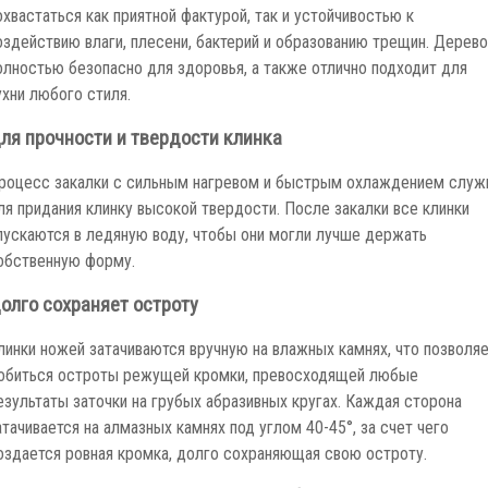
охвастаться как приятной фактурой, так и устойчивостью к
оздействию влаги, плесени, бактерий и образованию трещин. Дерево
олностью безопасно для здоровья, а также отлично подходит для
ухни любого стиля.
ля прочности и твердости клинка
роцесс закалки с сильным нагревом и быстрым охлаждением служ
ля придания клинку высокой твердости. После закалки все клинки
пускаются в ледяную воду, чтобы они могли лучше держать
обственную форму.
олго сохраняет остроту
линки ножей затачиваются вручную на влажных камнях, что позволя
обиться остроты режущей кромки, превосходящей любые
езультаты заточки на грубых абразивных кругах. Каждая сторона
атачивается на алмазных камнях под углом 40-45°, за счет чего
оздается ровная кромка, долго сохраняющая свою остроту.