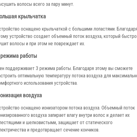
ысушить волосы всего за пару минут.
ольшая крыльчатка
стройство оснащено крыльчаткой с большими лопастями. Благодар
тому устройство создает объемный поток воздуха, который быстро
ушит волосы и при этом не повреждает их.
 режима работы
ен поддерживает 3 режима работы. Благодаря этому вы сможете
астроить оптимальную температуру потока воздуха для максимальн
омфортного использования устройства.
онизация воздуха
стройство оснащено ионизатором потока воздуха. Объемный поток
онизированного воздуха запирает влагу внутри волос и делает их
лестящими и шелковистыми, защищает от статического
лектричества и предотвращает сечение кончиков.