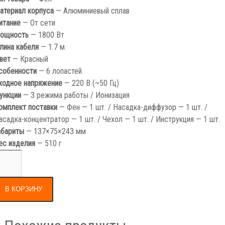
атериал корпуса
—
Алюминиевый сплав
итание
—
От сети
ощность
—
1800 Вт
лина кабеля
—
1.7 м
вет
—
Красный
собенности
—
6 лопастей
ходное напряжение
—
220 В (~50 Гц)
ункции
—
3 режима работы / Ионизация
омплект поставки
—
Фен — 1 шт. / Насадка-диффузор — 1 шт. /
асадка-концентратор — 1 шт. / Чехол — 1 шт. / Инструкция — 1 шт.
абариты
—
137×75×243 мм
ес изделия
—
510 г
В КОРЗИНУ
Похожие продукты