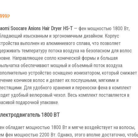
,999
Р
iaomi Soocare Anions Hair Dryer H5-T
— фен мощностью 1800 Вт,
бладающий изысканным и эргономичным дизайном. Корпус
стройства выполнен из алюминиевого сплава, что позволяет
держивать температуру потока воздуха на безопасном для волос
ровне. Направляющее сопло конической формы и большая
рыльчатка обеспечивают мощный и объемный поток воздуха.
ополнительно устройство оснащено ионизатором, который снижает
ечение кончиков волос и делает их послушными, мягкими и
лестящими. Для удобного хранения и переноски фена в комплект
ходит удобный велюровый чехол. Весь комплект поставляется в
расивой подарочной упаковке.
лектродвигатель 1800 ВТ
ен обладает мощностью 1800 Вт и мягче воздействует на волосы,
ем фен мощностью 2200 Вт. Однако, этого вполне достаточно, чтоб