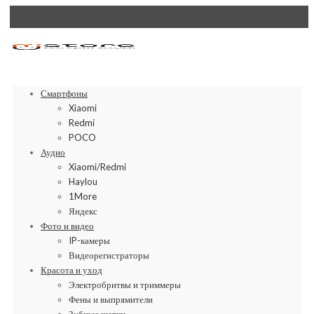
Смартфоны
Xiaomi
Redmi
POCO
Аудио
Xiaomi/Redmi
Haylou
1More
Яндекс
Фото и видео
IP-камеры
Видеорегистраторы
Красота и уход
Электробритвы и триммеры
Фены и выпрямители
Зубные щетки