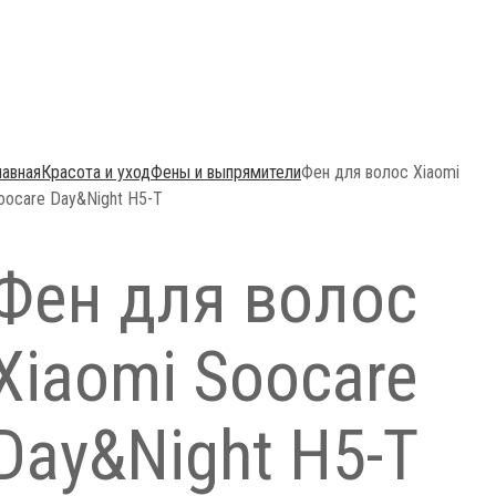
лавная
Красота и уход
Фены и выпрямители
Фен для волос Xiaomi
oocare Day&Night H5-T
Фен для волос
Xiaomi Soocare
Day&Night H5-T