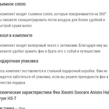
ъемное сопло
 комплект входит съемное сопло, которые поворачивается на 360°.
ы сможете сконцентрировать поток воздуха для более удобной и
ыстрой сушки волос.
ехол в комплекте
 комплект входит велюровый чехол с затяжками. Благодаря ему вы
можете удобно хранить фен и брать его с собой в путешествия.
одарочная упаковка
есь комплект поставляется в стильной подарочной коробке. Вам не
ридется заботиться об упаковке, если вы решите преподнести фен в
ачестве подарка.
ехнические характеристики Фен Xiaomi Soocare Anions Hai
ryer H5-T
ип товара
—
Фен