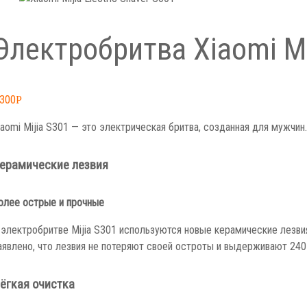
Электробритва Xiaomi Mij
,300
Р
iaomi Mijia S301 — это электрическая бритва, созданная для мужчи
ерамические лезвия
олее острые и прочные
 электробритве Mijia S301 используются новые керамические лезви
аявлено, что лезвия не потеряют своей остроты и выдерживают 240 ч
ёгкая очистка