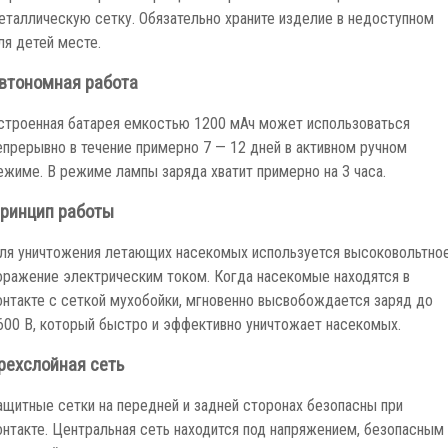
еталлическую сетку. Обязательно храните изделие в недоступном
ля детей месте.
втономная работа
строенная батарея емкостью 1200 мАч может использоваться
епрерывно в течение примерно 7 — 12 дней в активном ручном
ежиме. В режиме лампы заряда хватит примерно на 3 часа.
ринцип работы
ля уничтожения летающих насекомых используется высоковольтно
оражение электрическим током. Когда насекомые находятся в
онтакте с сеткой мухобойки, мгновенно высвобождается заряд до
600 В, который быстро и эффективно уничтожает насекомых.
рехслойная сеть
ащитные сетки на передней и задней сторонах безопасны при
онтакте. Центральная сеть находится под напряжением, безопасным