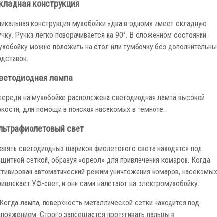
кладная конструкция
никальная конструкция мухобойки «два в одном» имеет складную
учку. Ручка легко поворачивается на 90°. В сложенном состоянии
ухобойку можно положить на стол или тумбочку без дополнительны
одставок.
ветодиодная лампа
переди на мухобойке расположена светодиодная лампа высокой
ркости, для помощи в поисках насекомых в темноте.
льтрафиолетовый свет
евять светодиодных шариков фиолетового света находятся под
ащитной сеткой, образуя «ореол» для привлечения комаров. Когда
ктивирован автоматический режим уничтожения комаров, насекомых
ривлекает УФ-свет, и они сами налетают на электромухобойку.
 Когда лампа, поверхность металлической сетки находится под
апряжением. Строго запрещается протягивать пальцы в