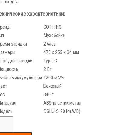
ля людей.
ехнические характеристики:
ренд:
SOTHING
ип
Мухобойка
ремя зарядки
2 часа
азмеры
475 х 255 х 34 мм
орт для зарядки
Type-C
ощность
2 Вт
мкость аккумулятора
1200 мА*ч
вет
Бежевый
ес
340 г
атериал
ABS-пластик,метал
одель
DSHJ-S-2014(A/B)