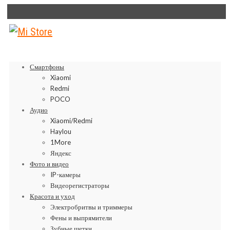
Смартфоны
Xiaomi
Redmi
POCO
Аудио
Xiaomi/Redmi
Haylou
1More
Яндекс
Фото и видео
IP-камеры
Видеорегистраторы
Красота и уход
Электробритвы и триммеры
Фены и выпрямители
Зубные щетки