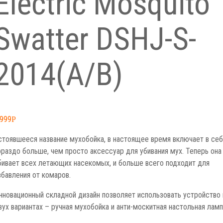
Electric Mosquito
Swatter DSHJ-S-
2014(A/B)
,999
Р
стоявшееся название мухобойка, в настоящее время включает в себ
ораздо больше, чем просто аксессуар для убивания мух. Теперь она
бивает всех летающих насекомых, и больше всего подходит для
збавления от комаров.
нновационный складной дизайн позволяет использовать устройство 
вух вариантах – ручная мухобойка и анти-москитная настольная ламп