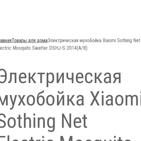
лавная
Товары для дома
Электрическая мухобойка Xiaomi Sothing Net
lectric Mosquito Swatter DSHJ-S-2014(A/B)
Электрическая
мухобойка Xiaom
Sothing Net