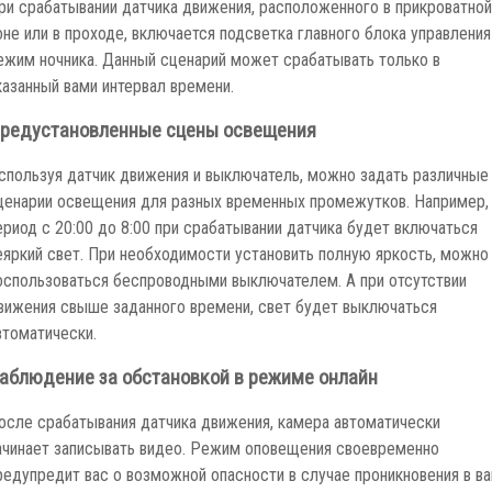
ри срабатывании датчика движения, расположенного в прикроватной
оне или в проходе, включается подсветка главного блока управления
ежим ночника. Данный сценарий может срабатывать только в
казанный вами интервал времени.
редустановленные сцены освещения
спользуя датчик движения и выключатель, можно задать различные
ценарии освещения для разных временных промежутков. Например,
ериод с 20:00 до 8:00 при срабатывании датчика будет включаться
еяркий свет. При необходимости установить полную яркость, можно
оспользоваться беспроводными выключателем. А при отсутствии
вижения свыше заданного времени, свет будет выключаться
втоматически.
аблюдение за обстановкой в режиме онлайн
осле срабатывания датчика движения, камера автоматически
ачинает записывать видео. Режим оповещения своевременно
редупредит вас о возможной опасности в случае проникновения в в