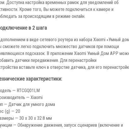
ом. Доступна настройка временных рамок для уведомлений об
ктивности. Кроме того, Вы можете подключиться к камере и
аблюдать за происходящим в режиме онлайн.
одключение в 2 шага
 дополнением в виде сетевого роутера из набора Xiaomi «Умный дом
ы сможете легко подключить множество датчиков при помощи
оявляющихся подсказок. В приложении Xiaomi Умный Дом APP мож
обавить датчики передвижения. Для перенастройки
стройства вставьте ключ в отверстие датчика, для его перенастройк
ехнические характеристики:
одель — RTCGQ01LM
роизводитель — Xiaomi
ип — Датчик для умного дома
ес (g) — 20
азмеры — 30 х 30 х 32.8 мм
ункции — Обнаружение движения, запуск сценариев (включение и