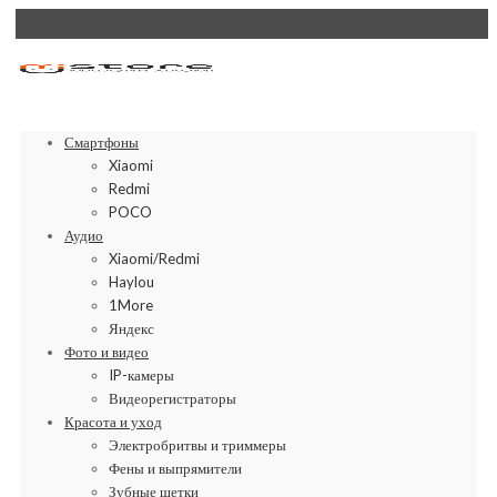
Смартфоны
Xiaomi
Redmi
POCO
Аудио
Xiaomi/Redmi
Haylou
1More
Яндекс
Фото и видео
IP-камеры
Видеорегистраторы
Красота и уход
Электробритвы и триммеры
Фены и выпрямители
Зубные щетки