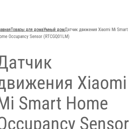
лавная
Товары для дома
Умный дом
Датчик движения Xiaomi Mi Smart
ome Occupancy Sensor (RTCGQ01LM)
Датчик
движения Xiaomi
Mi Smart Home
Occupancy Sensor