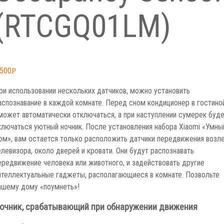
(RTCGQ01LM)
,500
Р
ри использовании нескольких датчиков, можно установить
аспознавание в каждой комнате. Перед сном кондиционер в гостино
может автоматически отключаться, а при наступлении сумерек буд
ключаться уютный ночник. После установления набора Xiaomi «Умны
ом», вам остается только расположить датчики передвижения возл
елевизора, около дверей и кровати. Они будут распознавать
ередвижение человека или животного, и задействовать другие
нтеллектуальные гаджеты, располагающиеся в комнате. Позвольте
ашему дому «поумнеть»!
очник, срабатывающий при обнаружении движения