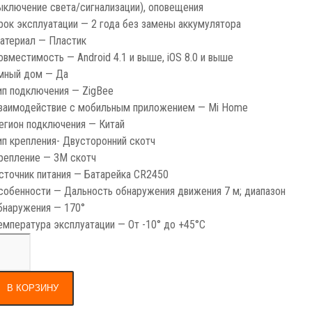
ыключение света/сигнализации), оповещения
рок эксплуатации — 2 года без замены аккумулятора
атериал — Пластик
овместимость — Android 4.1 и выше, iOS 8.0 и выше
мный дом — Да
ип подключения — ZigBee
заимодействие с мобильным приложением — Mi Home
егион подключения — Китай
ип крепления- Двусторонний скотч
репление — 3М скотч
сточник питания — Батарейка CR2450
собенности — Дальность обнаружения движения 7 м; диапазон
бнаружения — 170°
емпература эксплуатации — От -10° до +45°С
В КОРЗИНУ