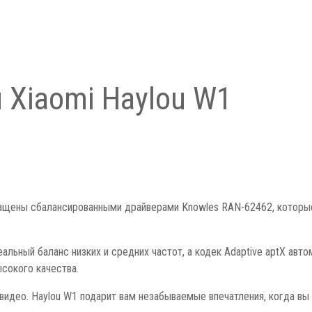
Xiaomi Haylou W1
снащены сбалансированными драйверами Knowles RAN-62462, котор
льный баланс низких и средних частот, а кодек Adaptive aptX авт
сокого качества.
 видео. Haylou W1 подарит вам незабываемые впечатления, когда в