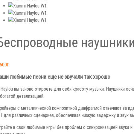
Беспроводные наушники 
,500
Р
аши любимые песни еще не звучали так хорошо
 Haylou вы заново откроете для себя красоту музыки. Наушники о
 богатой детализацией.
райверы с металлической композитной диафрагмой отвечают за идеа
1 для различных сценариев, обеспечивая низкую задержку и звук вы
грайте в свои любимые игры без проблем с синхронизацией звука и
граете в игры.