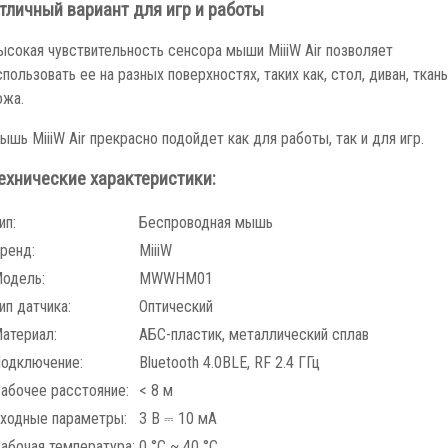
тличный вариант для игр и работы
ысокая чувствительность сенсора мыши MiiiW Air позволяет
спользовать ее на разных поверхностях, таких как, стол, диван, ткань
ожа.
ышь MiiiW Air прекрасно подойдет как для работы, так и для игр.
ехнические характеристики:
ип:
Беспроводная мышь
ренд:
MiiiW
одель:
MWWHM01
ип датчика:
Оптический
атериал:
АБС-пластик, металлический сплав
одключение:
Bluetooth 4.0BLE, RF 2.4 ГГц
абочее расстояние:
< 8 м
ходные параметры:
3 В ⎓ 10 мА
абочая температура:
0 °C ~ 40 °C