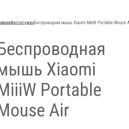
лавная
Акссесуары
Беспроводная мышь Xiaomi MiiiW Portable Mouse A
Беспроводная
мышь Xiaomi
MiiiW Portable
Mouse Air