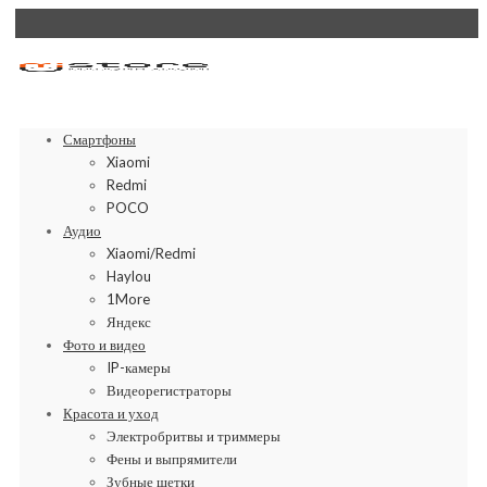
Смартфоны
Xiaomi
Redmi
POCO
Аудио
Xiaomi/Redmi
Haylou
1More
Яндекс
Фото и видео
IP-камеры
Видеорегистраторы
Красота и уход
Электробритвы и триммеры
Фены и выпрямители
Зубные щетки