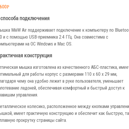
,600
Р
 способа подключения
ышка MiiiW Air поддерживает подключение к компьютеру по Bluetoo
.0 и с помощью USB-приемника 2.4 ГГц. Она совместима с
омпьютерами на ОС Windows и Mac OS.
рактичная конструкция
птическая мышка изготовлена из качественного АБС-пластика, имее
птимальный для работы корпус с размерами 110 х 60 х 29 мм,
лагодаря чему она удобно лежит в руке пользователя, уменьшает
апотевание ладоней, обеспечивая комфортный и быстрый доступ к
лавишам управления.
еталлическое колесико, расположенное между кнопками управлен
ышкой, имеет практичную конструкцию и обеспечит как быструю, та
 плавную прокрутку страницы сайта.