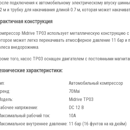
осле подключения к автомобильному электрическому впуску шинный
.2 м и трубку для накачивания длиной 0.7 м, которая может накачив
рактичная конструкция
омпрессор Midrive TP03 использует металлическую конструкцию с 
оторое может легко перекачивать атмосферное давление 11 бар и п
олеса внедорожника.
роме того, насос TP03 оснащен двигателем с постоянными магнитам
ехнические характеристики:
ип:
Автомобильный компрессор
ренд:
70Mai
одель:
Midrive TP03
абочее напряжение:
DC 12 В
аксимальный рабочий ток:
10A
аксимальное внутреннее давление:
11 бар (16 фунтов на кв.дюйм)