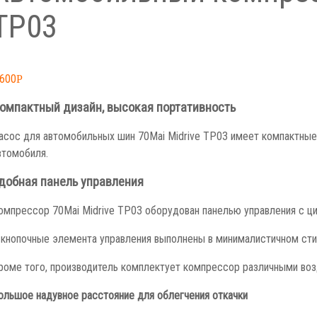
TP03
,600
Р
омпактный дизайн, высокая портативность
асос для автомобильных шин 70Mai Midrive TP03 имеет компактные 
втомобиля.
добная панель управления
омпрессор 70Mai Midrive TP03 оборудован панелью управления с 
-кнопочные элемента управления выполнены в минималистичном сти
роме того, производитель комплектует компрессор различными во
ольшое надувное расстояние для облегчения откачки